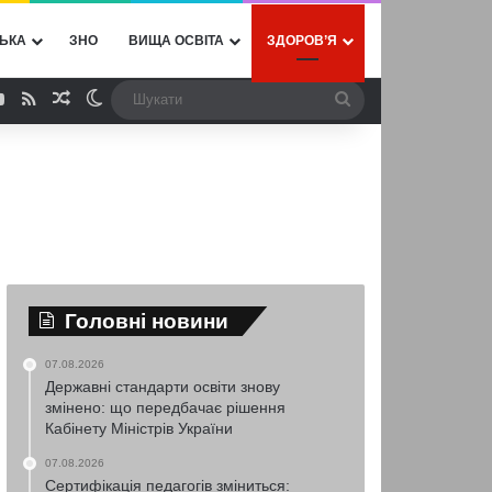
ЬКА
ЗНО
ВИЩА ОСВІТА
ЗДОРОВ’Я
ebook
YouTube
RSS
Випадкова стаття
Switch skin
Шукати
Головні новини
07.08.2026
Державні стандарти освіти знову
змінено: що передбачає рішення
Кабінету Міністрів України
07.08.2026
Сертифікація педагогів зміниться: