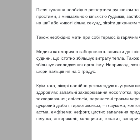
Після купання необхідно розтертися рушником та н
простими, з мінімальною кількістю ґудзиків, застіб
на шиї або животі кілька секунд, зігріти диханням
Також необхідно мати при собі термос із гарячим 
Медики категорично забороняють вживати до і піс
судини, що істотно збільшує витрату тепла. Також
збільшує охолодження організму. Наприклад, заз
шкіри пальців ніг на 1 градус.
Крім того, лікарі настійно рекомендують утримати
здоров’ям: запальні захворювання носоглотки, пр
захворювання; епілепсія, перенесені травми череп
цукровий діабет, тиреотоксикоз; – глаукома, кон’ю
астма, емфізема; нефрит, цистит, запалення прид
шлунка, ентероколіт, холецистит, гепатит; венери