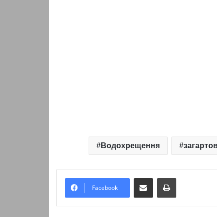
Водохрещення
загарто
Надіслати електронною поштою
Надрукувати
Facebook