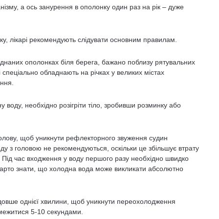
зму, а ось занурення в ополонку один раз на рік – дуже
нку, лікарі рекомендують слідувати основним правилам.
ладнаних ополонках біля берега, бажано поблизу рятувальних
і спеціально обладнають на річках у великих містах
ння.
 воду, необхідно розігріти тіло, зробивши розминку або
лову, щоб уникнути рефлекторного звуження судин
оду з головою не рекомендуються, оскільки це збільшує втрату
. Під час входження у воду першого разу необхідно швидко
 варто знати, що холодна вода може викликати абсолютно
довше однієї хвилини, щоб уникнути переохолодження
бмежитися 5-10 секундами.