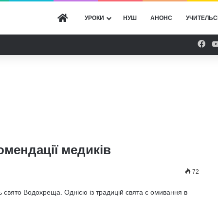
ГОЛОВНА
УРОКИ
НУШ
АНОНС
УЧИТЕЛЬС
Fac
омендації медиків
72
ть свято Водохреща. Однією із традицій свята є омивання в