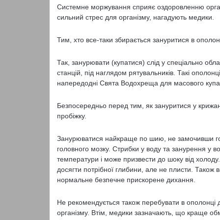
Системне моржування сприяє оздоровленню органі
сильний стрес для організму, нагадують медики.
Тим, хто все-таки збирається зануритися в ополо
Так, занурювати (купатися) слід у спеціально об
станцій, під наглядом рятувальників. Такі ополонц
напередодні Свята Водохреща для масового купа
Безпосередньо перед тим, як зануритися у крижану
пробіжку.
Занурюватися найкраще по шию, не замочивши го
головного мозку. Стрибки у воду та занурення у в
температури і може призвести до шоку від холоду
досягти потрібної глибини, але не плисти. Також
нормальне безпечне прискорене дихання.
Не рекомендується також перебувати в ополонці 
організму. Втім, медики зазначають, що краще о