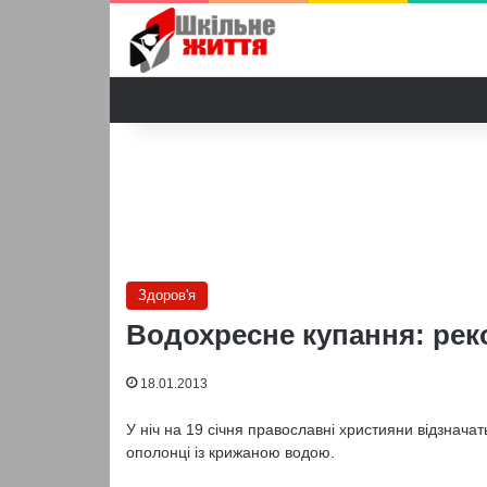
Здоров'я
Водохресне купання: рек
18.01.2013
У ніч на 19 січня православні християни відзнача
ополонці із крижаною водою.