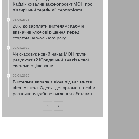
Кабмін схвалив законопроєкт МОН про
п’ятирічний термін дії сертифіката
06.08.2026
20% до зарплати вчителям: Кабмін
визначив ключові рішення перед
стартом навчального року
06.08.2026
Чи скасовує новий наказ МОН групи
результатів? Юридичний аналіз нової
системи оцінювання
05.08.2026
Вчителька випала з вікна під час миття
вікон у школі Одеси: департамент освіти
розпочне службове вивчення обставин
Попередня
Наступна
сторінка
сторінка