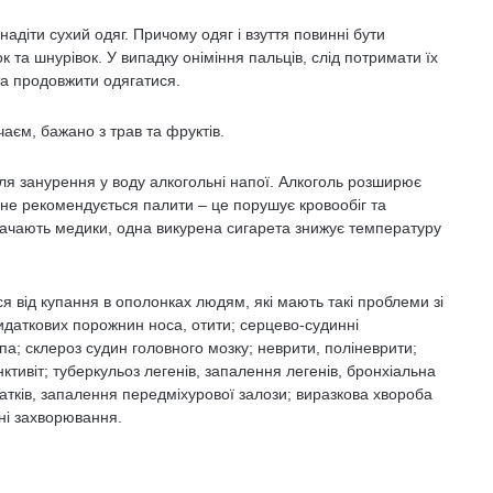
адіти сухий одяг. Причому одяг і взуття повинні бути
ок та шнурівок. У випадку оніміння пальців, слід потримати їх
 та продовжити одягатися.
чаєм, бажано з трав та фруктів.
ля занурення у воду алкогольні напої. Алкоголь розширює
 не рекомендується палити – це порушує кровообіг та
начають медики, одна викурена сигарета знижує температуру
ся від купання в ополонках людям, які мають такі проблеми зі
идаткових порожнин носа, отити; серцево-судинні
а; склероз судин головного мозку; неврити, поліневрити;
нктивіт; туберкульоз легенів, запалення легенів, бронхіальна
атків, запалення передміхурової залози; виразкова хвороба
чні захворювання.