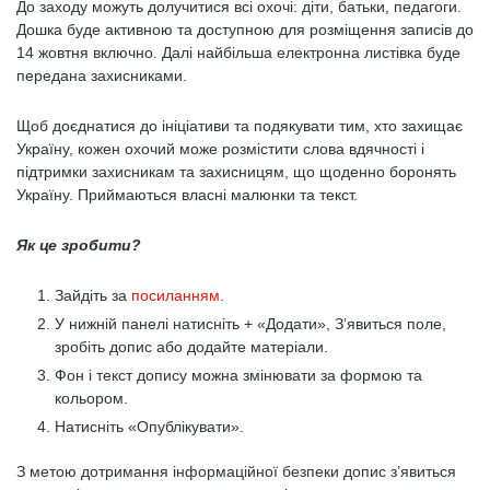
До заходу можуть долучитися всі охочі: діти, батьки, педагоги.
Дошка буде активною та доступною для розміщення записів до
14 жовтня включно. Далі найбільша електронна листівка буде
передана захисниками.
Щоб доєднатися до ініціативи та подякувати тим, хто захищає
Україну, кожен охочий може розмістити слова вдячності і
підтримки захисникам та захисницям, що щоденно боронять
Україну. Приймаються власні малюнки та текст.
Як це зробити?
Зайдіть за
посиланням
.
У нижній панелі натисніть + «Додати», З’явиться поле,
зробіть допис або додайте матеріали.
Фон і текст допису можна змінювати за формою та
кольором.
Натисніть «Опублікувати».
З метою дотримання інформаційної безпеки допис з’явиться