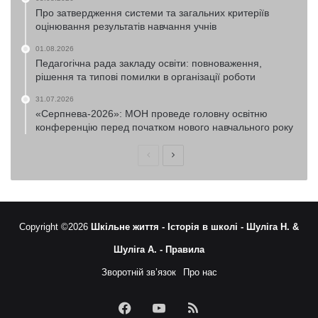
Про затвердження системи та загальних критеріїв
оцінювання результатів навчання учнів
01.08.2026
Педагогічна рада закладу освіти: повноваження,
рішення та типові помилки в організації роботи
31.07.2026
«Серпнева-2026»: МОН проведе головну освітню
конференцію перед початком нового навчального року
Попередня
Наступна
сторінка
сторінка
Copyright ©2026
Шкільне життя -
Історія в школі -
Шуліга Н. &
Шуліга А. -
Правила
Зворотній зв’язок
Про нас
Facebook
YouTube
RSS