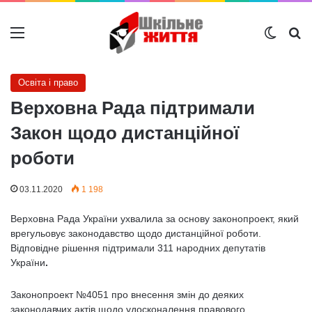
Меню
Switch
Ш
Освіта і право
Верховна Рада підтримали
Закон щодо дистанційної
роботи
03.11.2020
1 198
Верховна Рада України ухвалила за основу законопроект, який
врегульовує законодавство щодо дистанційної роботи.
Відповідне рішення підтримали 311 народних депутатів
України
.
Законопроект №4051 про внесення змін до деяких
законодавчих актів щодо удосконалення правового