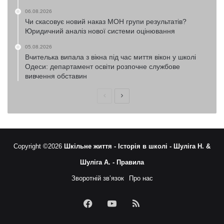
06.08.2026
Чи скасовує новий наказ МОН групи результатів?
Юридичний аналіз нової системи оцінювання
05.08.2026
Вчителька випала з вікна під час миття вікон у школі
Одеси: департамент освіти розпочне службове
вивчення обставин
Попередня
Наступна
сторінка
сторінка
Copyright ©2026
Шкільне життя -
Історія в школі -
Шуліга Н. &
Шуліга А. -
Правила
Зворотній зв’язок
Про нас
Facebook
YouTube
RSS