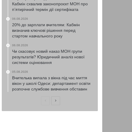
Кабмін схвалив законопроєкт МОН про
п’ятирічний термін дії сертифіката
06.08.2026
20% до зарплати вчителям: Кабмін
визначив ключові рішення перед
стартом навчального року
06.08.2026
Чи скасовує новий наказ МОН групи
результатів? Юридичний аналіз нової
системи оцінювання
05.08.2026
Вчителька випала з вікна під час миття
вікон у школі Одеси: департамент освіти
розпочне службове вивчення обставин
Попередня
Наступна
сторінка
сторінка