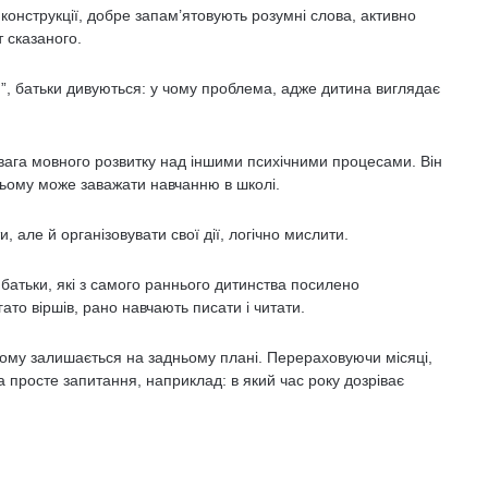
 конструкції, добре запам’ятовують розумні слова, активно
 сказаного.
м”, батьки дивуються: у чому проблема, адже дитина виглядає
ревага мовного розвитку над іншими психічними процесами. Він
ьому може заважати на­вчанню в школі.
и, але й організовувати свої дії, логічно мислити.
 батьки, які з самого раннього дитинства посилено
то віршів, рано навчають писати і читати.
ьому залишається на задньому плані. Перерахо­вуючи місяці,
на просте запитання, наприклад: в який час року дозріває