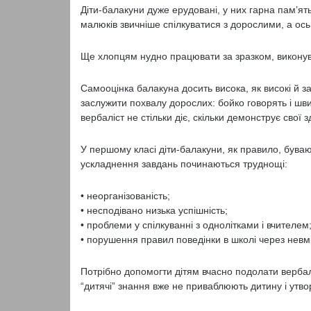
Діти-балакуни дуже ерудовані, у них гарна пам’ят
малюків звичніше спілкуватися з до­рослими, а ось
Ще хлопцям нудно працювати за зразком, викону­ва
Самооцінка балакуна досить висока, як високі й з
заслужити похвалу дорослих: бойко гово­рять і шв
вербаліст не стільки діє, скільки демонструє свої 
У першому класі діти-балакуни, як правило, бува­
ускладнення завдань починаються труднощі:
• неорганізованість;
• несподівано низька успішність;
• проблеми у спілкуванні з однолітками і вчителем
• порушення правил поведінки в школі через невмін
Потрібно допомогти дітям вчасно подолати вербалі
“дитячі” знання вже не приваблю­ють дитину і утво