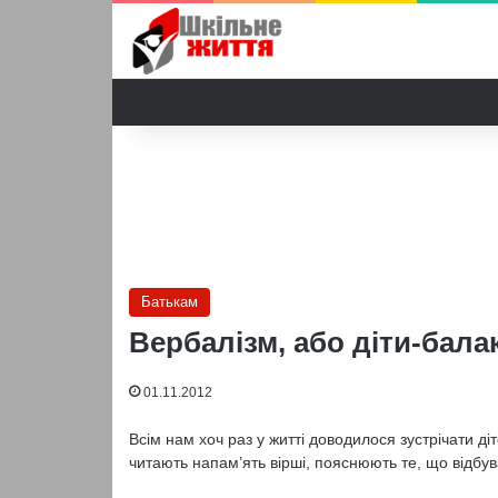
Батькам
Вербалізм, або діти-бала
01.11.2012
Всім нам хоч раз у житті доводилося зустрічати діт
читають на­пам’ять вірші, пояснюють те, що відбу