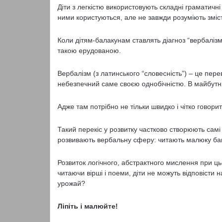
Діти з легкістю використовують складні граматичні
ними користуються, але не завжди розуміють зміст
Коли дітям-балакунам ставлять діагноз “вербаліз
такою ерудованою.
Вербалізм (з латинського “словесність”) – це пе­
небезпечний саме своєю однобічністю. В майбутн
Адже там потрібно не тільки швидко і чітко говори­т
Такий перекіс у розвитку частково створюють самі
розвивають вербальну сферу: читають малюку ба­га
Розвиток логічного, абстрактного мислення при ц
читаючи вірші і поеми, діти не мо­жуть відповісти 
урожай?
Ліпіть і малюйте!