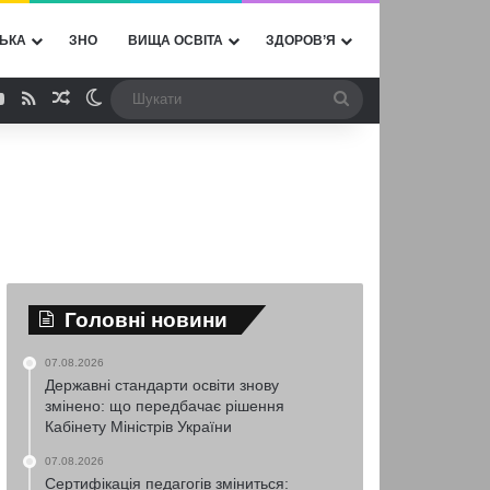
ЬКА
ЗНО
ВИЩА ОСВІТА
ЗДОРОВ’Я
ebook
YouTube
RSS
Випадкова стаття
Switch skin
Шукати
Головні новини
07.08.2026
Державні стандарти освіти знову
змінено: що передбачає рішення
Кабінету Міністрів України
07.08.2026
Сертифікація педагогів зміниться: