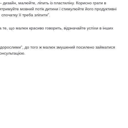
дизайн, малюйте, ліпить із пластиліну. Корисно гра­ти в
притримуйте мовний потік дитини і стимулюй­те його продуктивні
 спочатку її треба зліпити”.
а те, що малюк красиво говорить, відзначайте успіхи в інших
 “дорослими”, до того ж малюк змушений посилено займатися
онсультацією.