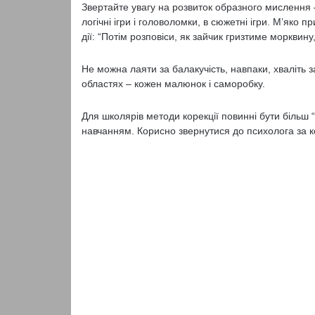
Звертайте увагу на розвиток образного мислення – 
логічні ігри і головоломки, в сюжетні ігри. М’яко 
дії: “Потім розповіси, як зай­чик гризтиме морквину,
Не можна лаяти за балакучість, навпаки, хваліть з
областях – кожен малюнок і само­робку.
Для школярів методи корекції повинні бути більш
навчанням. Корисно звернутися до пси­холога за к