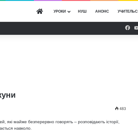
ГОЛОВНА
УРОКИ
НУШ
АНОНС
УЧИТЕЛЬС
Fac
куни
483
ей, які майже безперервно го­ворять – розповідають історії,
вається навколо.