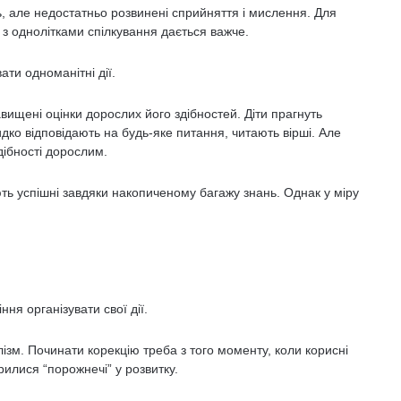
ь, але недостатньо розвинені сприйняття і мислення. Для
 з однолітками спілкування дається важче.
ти одноманітні дії.
авищені оцінки дорослих його здібностей. Діти прагнуть
идко відповідають на будь-яке питання, читають вірші. Але
здібності дорослим.
ють успішні завдяки накопиченому багажу знань. Однак у міру
;
ня організувати свої дії.
зм. Починати корекцію треба з того момен­ту, коли корисні
рилися “порожнечі” у розвитку.