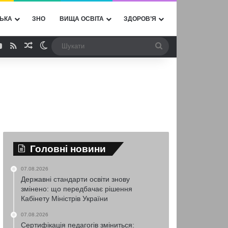
ЬКА
ЗНО
ВИЩА ОСВІТА
ЗДОРОВ’Я
ebook
YouTube
RSS
Випадкова стаття
Switch skin
Шукати
Головні новини
07.08.2026
Державні стандарти освіти знову
змінено: що передбачає рішення
Кабінету Міністрів України
07.08.2026
Сертифікація педагогів зміниться: