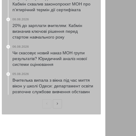
Кабмін схвалив законопроєкт МОН про
п’ятирічний термін дії сертифіката
06.08.2026
20% до зарплати вчителям: Кабмін
визначив ключові рішення перед
стартом навчального року
06.08.2026
Чи скасовує новий наказ МОН групи
результатів? Юридичний аналіз нової
системи оцінювання
05.08.2026
Вчителька випала з вікна під час миття
вікон у школі Одеси: департамент освіти
розпочне службове вивчення обставин
Попередня
Наступна
сторінка
сторінка