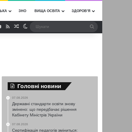
ЬКА
ЗНО
ВИЩА ОСВІТА
ЗДОРОВ’Я
ebook
YouTube
RSS
Випадкова стаття
Switch skin
Шукати
Головні новини
07.08.2026
Державні стандарти освіти знову
змінено: що передбачає рішення
Кабінету Міністрів України
07.08.2026
Сертифікація педагогів зміниться: