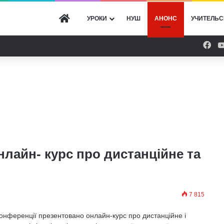
ГОЛОВНА
УРОКИ
НУШ
АНОНС
УЧИТЕЛЬС
Fac
лайн- курс про дистанційне та
7 815
конференції презентовано онлайн-курс про дистанційне і