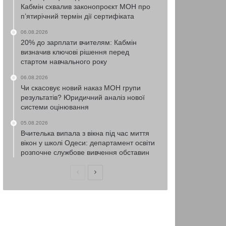
Кабмін схвалив законопроєкт МОН про
п’ятирічний термін дії сертифіката
06.08.2026
20% до зарплати вчителям: Кабмін
визначив ключові рішення перед
стартом навчального року
06.08.2026
Чи скасовує новий наказ МОН групи
результатів? Юридичний аналіз нової
системи оцінювання
05.08.2026
Вчителька випала з вікна під час миття
вікон у школі Одеси: департамент освіти
розпочне службове вивчення обставин
Попередня
Наступна
сторінка
сторінка