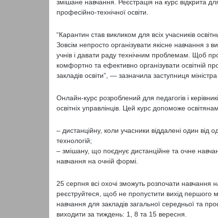
змішане навчання. Реєстрація на курс відкрита для 
професійно-технічної освіти.
“Карантин став викликом для всіх учасників освітньо
Зовсім непросто організувати якісне навчання з 
учнів і давати раду технічним проблемам. Щоб пр
комфортно та ефективно організувати освітній про
закладів освіти”, — зазначила заступниця міністр
Онлайн-курс розроблений для педагогів і керівникі
освітніх управлінців. Цей курс допоможе освітяна
– дистанційну, коли учасники віддалені один від 
технологій;
– змішану, що поєднує дистанційне та очне навча
навчання на очній формі.
25 серпня всі охочі зможуть розпочати навчання 
реєструйтеся, щоб не пропустити вихід першого 
навчання для закладів загальної середньої та про
виходити за тиждень: 1, 8 та 15 вересня.