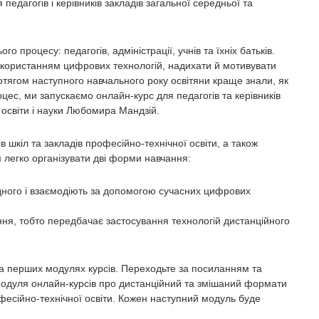
педагогів і керівників закладів загальної середньої та
го процесу: педагогів, адміністрації, учнів та їхніх батьків.
використанням цифрових технологій, надихати й мотивувати
отягом наступного навчального року освітяни краще знали, як
цес, ми запускаємо онлайн-курс для педагогів та керівників
а освіти і науки Любомира Мандзій.
в шкіл та закладів професійно-технічної освіти, а також
м легко організувати дві форми навчання:
одного і взаємодіють за допомогою сучасних цифрових
ння, тобто передбачає застосування технологій дистанційного
на перших модулях курсів. Переходьте за посиланням та
модуля онлайн-курсів про дистанційний та змішаний формати
фесійно-технічної освіти. Кожен наступний модуль буде