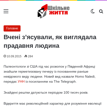
Меню
Switch
Ш
Головне
Вчені з’ясували, як виглядала
прадавня людина
10.09.2015
284
Палеонтологи зі США під час розкопок у Південній Африці
знайшли герметизовану печеру із похованням раніше
невідомого виду людини. Новий вид назвали Homo Naledi,
передає
УНН
із посиланням на The Telegraph.
Знайдені рештки датуються періодом 100 тисяч років.
Відкриття має революційний характер для розуміння еволюції