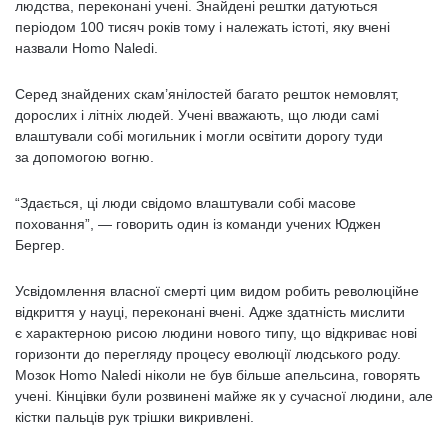
людства, переконані учені. Знайдені рештки датуються
періодом 100 тисяч років тому і належать істоті, яку вчені
назвали Homo Naledi.
Серед знайдених скам’янілостей багато решток немовлят,
дорослих і літніх людей. Учені вважають, що люди самі
влаштували собі могильник і могли освітити дорогу туди
за допомогою вогню.
“Здається, ці люди свідомо влаштували собі масове
поховання”, — говорить один із команди учених Юджен
Бергер.
Усвідомлення власної смерті цим видом робить революційне
відкриття у науці, переконані вчені. Адже здатність мислити
є характерною рисою людини нового типу, що відкриває нові
горизонти до перегляду процесу еволюції людського роду.
Мозок Homo Naledi ніколи не був більше апельсина, говорять
учені. Кінцівки були розвинені майже як у сучасної людини, але
кістки пальців рук трішки викривлені.