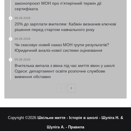
законопроєкт МОН про п’ятирічний термін дії
сертифіката
06.08.2026
20% до зарплати вчителям: Кабмін визначив ключові
рішення перед стартом навчального року
06.08.2026
Чи скасовує новий наказ МОН групи результатів?
Юридичний аналіз нової системи оцінювання
05.08.2026
Вчителька випала з вікна під час миття вікон у школі
Одеси: департамент освіти розпочне службове
вивчення обставин
Попередня
Наступна
сторінка
сторінка
Copyright ©2026
Шкільне життя -
Історія в школі -
Шуліга Н. &
Шуліга А. -
Правила