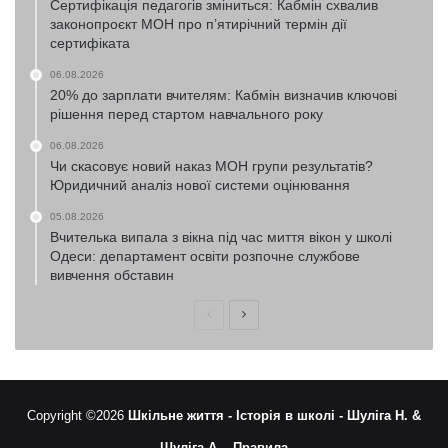
Сертифікація педагогів зміниться: Кабмін схвалив
законопроєкт МОН про п’ятирічний термін дії
сертифіката
06.08.2026
20% до зарплати вчителям: Кабмін визначив ключові
рішення перед стартом навчального року
06.08.2026
Чи скасовує новий наказ МОН групи результатів?
Юридичний аналіз нової системи оцінювання
05.08.2026
Вчителька випала з вікна під час миття вікон у школі
Одеси: департамент освіти розпочне службове
вивчення обставин
Попередня
Наступна
сторінка
сторінка
Copyright ©2026
Шкільне життя -
Історія в школі -
Шуліга Н. &
Шуліга А. -
Правила