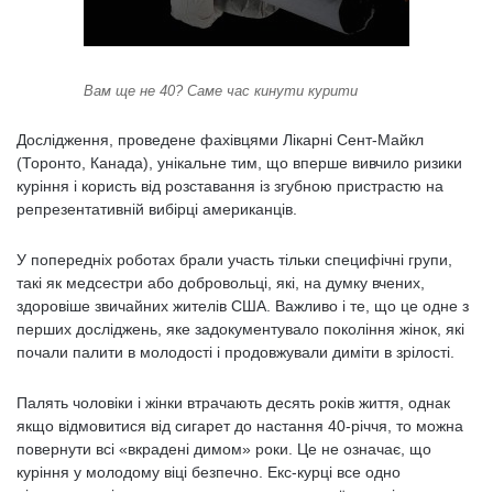
Вам ще не 40? Саме час кинути курити
Дослідження, проведене фахівцями Лікарні Сент-Майкл
(Торонто, Канада), унікальне тим, що вперше вивчило ризики
куріння і користь від розставання із згубною пристрастю на
репрезентативній вибірці американців.
У попередніх роботах брали участь тільки специфічні групи,
такі як медсестри або добровольці, які, на думку вчених,
здоровіше звичайних жителів США. Важливо і те, що це одне з
перших досліджень, яке задокументувало покоління жінок, які
почали палити в молодості і продовжували диміти в зрілості.
Палять чоловіки і жінки втрачають десять років життя, однак
якщо відмовитися від сигарет до настання 40-річчя, то можна
повернути всі «вкрадені димом» роки. Це не означає, що
куріння у молодому віці безпечно. Екс-курці все одно