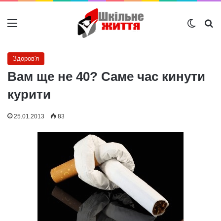
Меню
Switch
Ш
Здоров'я
Вам ще не 40? Саме час кинути
курити
25.01.2013
83