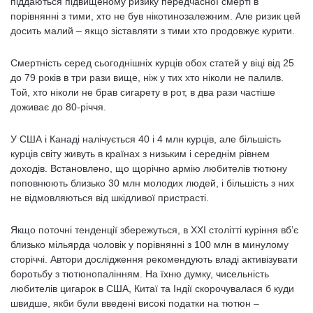
піддаються підвищеному ризику передчасної смерті в
порівнянні з тими, хто не був нікотинозалежним. Але ризик цей
досить малий – якщо зіставляти з тими хто продовжує курити.
Смертність серед сьогоднішніх курців обох статей у віці від 25
до 79 років в три рази вище, ніж у тих хто ніколи не палилв.
Той, хто ніколи не брав сигарету в рот, в два рази частіше
доживає до 80-річчя.
У США і Канаді налічується 40 і 4 млн курців, але більшість
курців світу живуть в країнах з низьким і середнім рівнем
доходів. Встановлено, що щорічно армію любителів тютюну
поповнюють близько 30 млн молодих людей, і більшість з них
не відмовляються від шкідливої пристрасті.
Якщо поточні тенденції збережуться, в XXI столітті куріння вб’є
близько мільярда чоловік у порівнянні з 100 млн в минулому
сторіччі. Автори дослідження рекомендують владі активізувати
боротьбу з тютюнопалінням. На їхню думку, чисельність
любителів цигарок в США, Китаї та Індії скорочувалася б куди
швидше, якби були введені високі податки на тютюн –