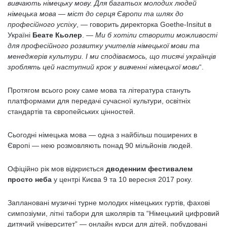
вивчають німецьку мову. Для багатьох молодих людей
німецька мова — міст до серця Європи та шлях до
професійного успіху
, — говорить директорка Goethe-Insitut в
Україні
Беате Кьолер
. —
Ми б хотіли створити можливості
для професійного розвитку учителів німецької мови та
менеджерів культури. І ми сподіваємось, що тисячі українців
зроблять цей наступний крок у вивченні німецької мови
“.
Протягом всього року саме мова та література стануть
платформами для передачі сучасної культури, освітніх
стандартів та європейських цінностей.
Сьогодні німецька мова — одна з найбільш поширених в
Європі — нею розмовляють понад 90 мільйонів людей.
Офіційно рік мов відкриється
дводенним фестивалем
просто неба
у центрі Києва 9 та 10 вересня 2017 року.
Заплановані музичні турне молодих німецьких гуртів, фахові
симпозіуми, літні табори для школярів та “Німецький цифровий
дитячий університет” — онлайн курси для дітей, побудовані