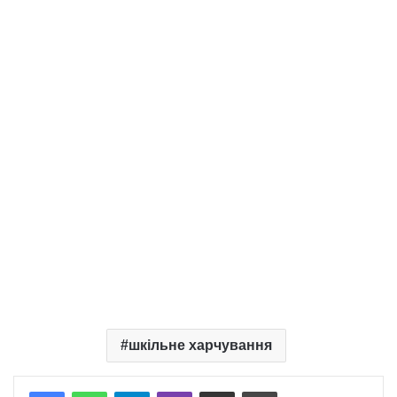
шкільне харчування
Telegram
Viber
Надіслати електронною поштою
Надрукувати