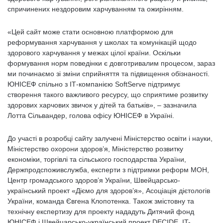
спричинених нездоровим харчуванням та ожирінням.
«Цей сайт може стати основною платформою для
реформування харчування у школах та комунікацій щодо
здорового харчування у межах цілої країни. Оскільки
формування норм поведінки є довготривалим процесом, зараз
ми починаємо зі зміни сприйняття та підвищення обізнаності.
ЮНІСЕФ спільно з ІТ-компанією SoftServe підтримує
створення такого важливого ресурсу, що сприятиме розвитку
здорових харчових звичок у дітей та батьків», – зазначила
Лотта Сільвандер, голова офісу ЮНІСЕФ в Україні.
До участі в розробці сайту залучені Міністерство освіти і науки,
Міністерство охорони здоров’я, Міністерство розвитку
економіки, торгівлі та сільського господарства України,
Держпродспоживслужба, експерти з підтримки реформ МОН,
Центр громадського здоров’я України, Швейцарсько-
український проект «Діємо для здоров’я», Асоціація дієтологів
України, команда Євгена Клопотенка. Також змістовну та
технічну експертизу для проекту нададуть Дитячий фонд
ЮНІСЕФ і Швейцарсько-український проект DECIDE. IT-