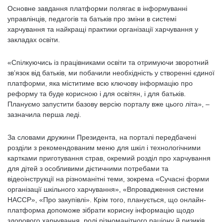
Основне завдання платформи полягає в інформуванні
управлінців, педагогів та батьків про зміни в системі
харчування та найкращі практики організації харчування у
закладах освіти.
«Спілкуючись із працівниками освіти та отримуючи зворотний
зв’язок від батьків, ми побачили необхідність у створенні єдиної
платформи, яка міститиме всю ключову інформацію про
реформу та буде корисною і для освітян, і для батьків.
Плануємо запустити базову версію порталу вже цього літа», –
зазначила перша леді.
За словами дружини Президента, на порталі передбачені
розділи з рекомендованим меню для шкіл і технологічними
картками приготування страв, окремий розділ про харчування
для дітей з особливими дієтичними потребами та
відеоінструкції на різноманітні теми, зокрема «Сучасні форми
організації шкільного харчування», «Впровадження системи
HACCP», «Про закупівлі». Крім того, планується, що онлайн-
платформа допоможе зібрати корисну інформацію щодо
здорового харчування, ролі різноманітного раціону й ризиків,