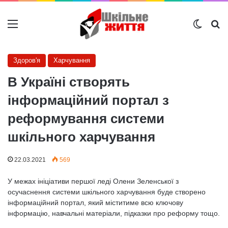
Меню
Switch
Ш
Здоров'я
Харчування
В Україні створять
інформаційний портал з
реформування системи
шкільного харчування
22.03.2021
569
У межах ініціативи першої леді Олени Зеленської з
осучаснення системи шкільного харчування буде створено
інформаційний портал, який міститиме всю ключову
інформацію, навчальні матеріали, підказки про реформу тощо.