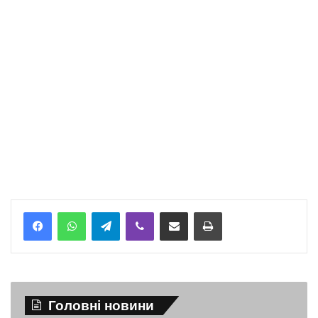
Telegram
Viber
Надіслати електронною поштою
Надрукувати
Головні новини