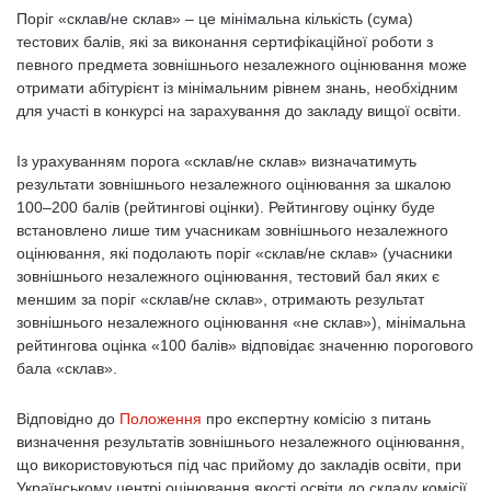
Поріг «склав/не склав» – це мінімальна кількість (сума)
тестових балів, які за виконання сертифікаційної роботи з
певного предмета зовнішнього незалежного оцінювання може
отримати абітурієнт із мінімальним рівнем знань, необхідним
для участі в конкурсі на зарахування до закладу вищої освіти.
Із урахуванням порога «склав/не склав» визначатимуть
результати зовнішнього незалежного оцінювання за шкалою
100–200 балів (рейтингові оцінки). Рейтингову оцінку буде
встановлено лише тим учасникам зовнішнього незалежного
оцінювання, які подолають поріг «склав/не склав» (учасники
зовнішнього незалежного оцінювання, тестовий бал яких є
меншим за поріг «склав/не склав», отримають результат
зовнішнього незалежного оцінювання «не склав»), мінімальна
рейтингова оцінка «100 балів» відповідає значенню порогового
бала «склав».
Відповідно до
Положення
про експертну комісію з питань
визначення результатів зовнішнього незалежного оцінювання,
що використовуються під час прийому до закладів освіти, при
Українському центрі оцінювання якості освіти до складу комісії,