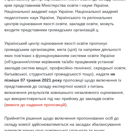
крім представників Міністерства освіти і науки України,
Національної академії наук України, Національної академії
педагогічних наук України, Українського та регіональних
центрів оцінювання якості освіти, закладів освіти, можуть
входити представники громадських організацій.ц
Український центр оцінювання якості освіти пропонує
громадським організаціям, мета (цілі) та напрями діяльності
яких пов’язані з функціонуванням системи освіти України
(об’єднання/спілки керівників та/або працівників установ/
закладів систем вищої, професійно-технічної, середньої освіти,
батьківської, студентської громадськості тощо), надати
не
пізніше 07 травня 2021 року
пропозиції щодо включення їх
представників до складу експертної комісії з питань
визначення результатів зовнішнього незалежного оцінювання,
що використовуються під час прийому до закладів освіти
(
вимоги до надання пропозицій
).
Прийняття рішення щодо включення пропонованих осіб до
складу комісії здійснюватиметься на засадах збалансування
інтересів різних груп освітянської спільноти та інших