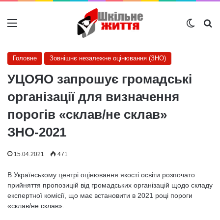
Меню
Switch
Ш
Головне
Зовнішнє незалежне оцінювання (ЗНО)
УЦОЯО запрошує громадські
організації для визначення
порогів «склав/не склав»
ЗНО-2021
15.04.2021
471
В Українському центрі оцінювання якості освіти розпочато
прийняття пропозицій від громадських організацій щодо складу
експертної комісії, що має встановити в 2021 році пороги
«склав/не склав».