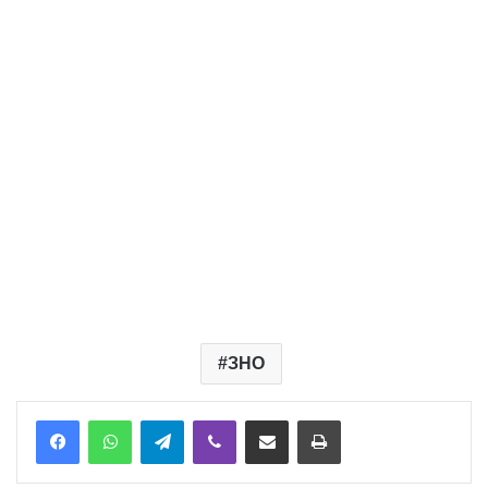
ЗНО
Telegram
Viber
Надіслати електронною поштою
Надрукувати