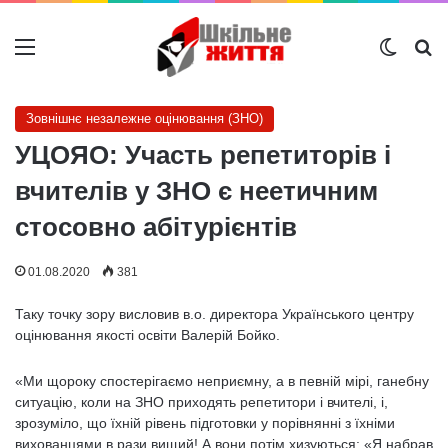
Меню
Switch
Ш
Зовнішнє незалежне оцінювання (ЗНО)
УЦОЯО: Участь репетиторів і
вчителів у ЗНО є неетичним
стосовно абітурієнтів
01.08.2020
381
Таку точку зору висловив в.о. директора Українського центру
оцінювання якості освіти Валерій Бойко.
«Ми щороку спостерігаємо неприємну, а в певній мірі, ганебну
ситуацію, коли на ЗНО приходять репетитори і вчителі, і,
зрозуміло, що їхній рівень підготовки у порівнянні з їхніми
вихованцями в рази вищий! А вони потім хизуються: «Я набрав