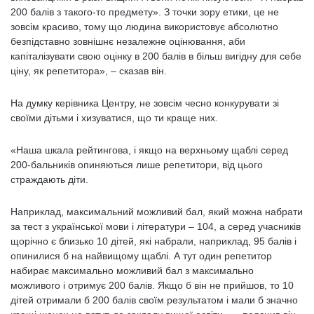
200 балів з такого-то предмету». З точки зору етики, це не
зовсім красиво, тому що людина використовує абсолютно
безпідставно зовнішнє незалежне оцінювання, аби
капіталізувати свою оцінку в 200 балів в більш вигідну для себе
ціну, як репетитора», – сказав він.
На думку керівника Центру, не зовсім чесно конкурувати зі
своїми дітьми і хизуватися, що ти краще них.
«Наша шкала рейтингова, і якщо на верхньому щаблі серед
200-бальників опиняються лише репетитори, від цього
страждають діти.
Наприклад, максимальний можливий бал, який можна набрати
за тест з української мови і літератури – 104, а серед учасників
щорічно є близько 10 дітей, які набрали, наприклад, 95 балів і
опинилися б на найвищому щаблі. А тут один репетитор
набирає максимально можливий бал з максимально
можливого і отримує 200 балів. Якщо б він не прийшов, то 10
дітей отримали б 200 балів своїм результатом і мали б значно