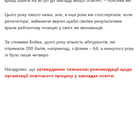
кращі шанси на вступ до закладу вищої освіти», – пояснив він.
Цього року такого нема, але, в інші роки ми спостерігали, коли
репетитори, займаючи верхні щаблі своїми результатами
крали рейтингову позицію у своїх же вихованців.
За словами Бойка, цього року кількість абітурієнтів, які
отримали 200 балів, наприклад, з фізики – 64, а минулого року
їх було лише четверо.
Нагадуємо, що
затверджено тимчасові рекомендації щодо
організації освітнього процесу у закладах освіти.