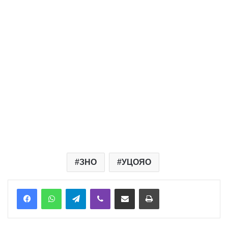
ЗНО
УЦОЯО
Telegram
Viber
Надіслати електронною поштою
Надрукувати