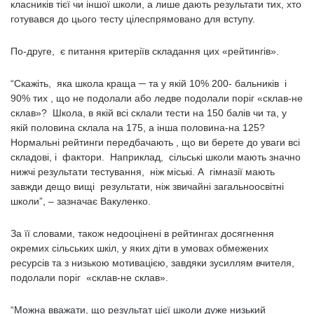
класників тієї чи іншої школи, а лише дають результати тих, хто
готувався до цього тесту цілеспрямовано для вступу.
По-друге, є питання критеріїв складання цих «рейтингів».
“Скажіть, яка школа краща ─ та у якій 10% 200- бальників і
90% тих , що не подолали або ледве подолали поріг «склав-не
склав»? Школа, в якій всі склали тести на 150 балів чи та, у
якій половина склала на 175, а інша половина-на 125?
Нормальні рейтинги передбачають , що ви берете до уваги всі
складові, і фактори. Наприклад, сільські школи мають значно
нижчі результати тестування, ніж міські. А гімназії мають
завжди дещо вищі результати, ніж звичайні загальноосвітні
школи”, – зазначає Вакуленко.
За її словами, також недооцінені в рейтингах досягнення
окремих сільських шкіл, у яких діти в умовах обмежених
ресурсів та з низькою мотивацією, завдяки зусиллям вчителя,
подолали поріг «склав-не склав».
“Можна вважати, що результат цієї школи дуже низький