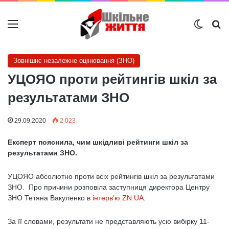
Меню
Switch
Ш
Зовнішнє незалежне оцінювання (ЗНО)
УЦОЯО проти рейтингів шкіл за
результатами ЗНО
29.09.2020
2 023
Експерт пояснила, чим шкідливі рейтинги шкіл за
результатами ЗНО.
УЦОЯО абсолютно проти всіх рейтингів шкіл за результатами
ЗНО. Про причини розповіла заступниця директора Центру
ЗНО Тетяна Вакуленко в
інтерв’ю ZN.UA
.
За її словами, результати не представляють усю вибірку 11-