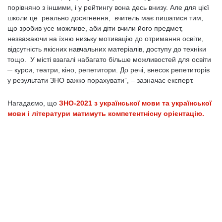
порівняно з іншими, і у рейтингу вона десь внизу. Але для цієї
школи це реально досягнення, вчитель має пишатися тим,
що зробив усе можливе, аби діти вчили його предмет,
незважаючи на їхню низьку мотивацію до отримання освіти,
відсутність якісних навчальних матеріалів, доступу до техніки
тощо. У місті взагалі набагато більше можливостей для освіти
─ курси, театри, кіно, репетитори. До речі, внесок репетиторів
у результати ЗНО важко порахувати”, – зазначає експерт.
Нагадаємо, що
ЗНО-2021 з української мови та української
мови і літератури матимуть компетентнісну орієнтацію.