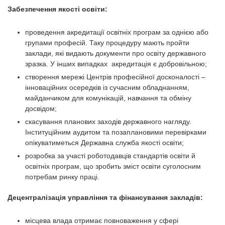
Забезпечення якості освіти:
проведення акредитації освітніх програм за однією або
групами професій. Таку процедуру мають пройти
заклади, які видають документи про освіту державного
зразка. У інших випадках акредитація є добровільною;
створення мережі Центрів професійної досконалості –
інноваційних осередків із сучасним обладнанням,
майданчиком для комунікацій, навчання та обміну
досвідом;
скасування планових заходів державного нагляду.
Інституційним аудитом та позаплановими перевірками
опікуватиметься Державна служба якості освіти;
розробка за участі роботодавців стандартів освіти й
освітніх програм, що зробить зміст освіти суголосним
потребам ринку праці.
Децентралізація управління та фінансування закладів:
місцева влада отримає повноваження у сфері