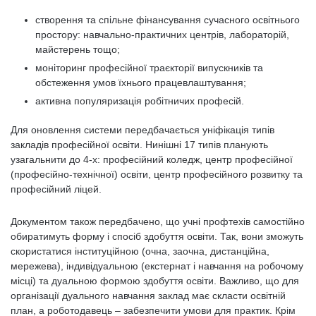
створення та спільне фінансування сучасного освітнього
простору: навчально-практичних центрів, лабораторій,
майстерень тощо;
моніторинг професійної траєкторії випускників та
обстеження умов їхнього працевлаштування;
активна популяризація робітничих професій.
Для оновлення системи передбачається уніфікація типів
закладів професійної освіти. Нинішні 17 типів планують
узагальнити до 4-х: професійний коледж, центр професійної
(професійно-технічної) освіти, центр професійного розвитку та
професійний ліцей.
Документом також передбачено, що учні профтехів самостійно
обиратимуть форму і спосіб здобуття освіти. Так, вони зможуть
скористатися інституційною (очна, заочна, дистанційна,
мережева), індивідуальною (екстернат і навчання на робочому
місці) та дуальною формою здобуття освіти. Важливо, що для
організації дуального навчання заклад має скласти освітній
план, а роботодавець – забезпечити умови для практик. Крім