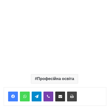
Професійна освіта
Telegram
Viber
Надіслати електронною поштою
Надрукувати