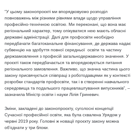
“У цьому законопроєкті ми впорядковуємо розподіл
повноважень між різними рівнями влади щодо управління
професійно-технічною освітою. Ми переконані, що вона має
регіональний характер, тому опікуватися нею мають обласні
державні адміністрації. Далі для профосвіти необхідно
передбачати багатоканальне фінансування, де держава надає
субвенцію на здобуття повної середньої освіти та частину
держзамовлення з професій загальнодержавного значення. У
проєкті також передбачається та впорядковується питання
регіонального замовлення. Важливо, що значна частина цього
закону присвячується співпраці з роботодавцями як у контексті
розробки стандартів профосвіти, так і в створенні навчального
середовища та подальшого працевлаштування випускників”, –
зазначила Міністр освіти і науки Лілія Гриневич.
Зміни, закладені до законопроєкту, суголосні концепції
Сучасної професійної освіти, яка була схвалена Урядом у
червні 2019 року. Головні ж новації проєкту закону можна
об’єднати у три блоки.