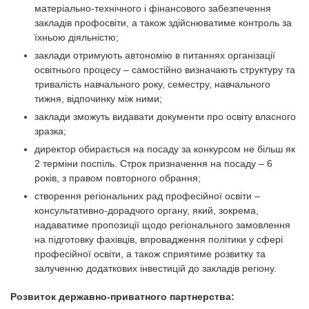
матеріально-технічного і фінансового забезпечення
закладів профосвіти, а також здійснюватиме контроль за
їхньою діяльністю;
заклади отримують автономію в питаннях організації
освітнього процесу – самостійно визначають структуру та
тривалість навчального року, семестру, навчального
тижня, відпочинку між ними;
заклади зможуть видавати документи про освіту власного
зразка;
директор обирається на посаду за конкурсом не більш як
2 терміни поспіль. Строк призначення на посаду – 6
років, з правом повторного обрання;
створення регіональних рад професійної освіти –
консультативно-дорадчого органу, який, зокрема,
надаватиме пропозиції щодо регіонального замовлення
на підготовку фахівців, впровадження політики у сфері
професійної освіти, а також сприятиме розвитку та
залученню додаткових інвестицій до закладів регіону.
Розвиток державно-приватного партнерства: