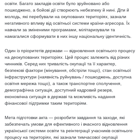
освіти. Багато закладів освіти було зруйновано або
пошкоджено, а бойові дії створюють небезпеку й нині. Діти й
молодь, які перебували на окупованих територіях, зазнали
негативного впливу від освітньої системи країни-агресора. Їх
навчали за зміненими програмами, мілітаризували та
намагалися сформувати в них іншу національну ідентичність.
Один із пріоритетів держави — відновлення освітнього процесу
на деокупованих територіях. Цей процес залежить від різних
чинників. Серед них тривалість окупації та її характер,
безпекові фактори (мінування, обстріли тощо), стан освітньої
інфраструктури (наявність руйнувань / пошкоджень, доступна
освітня мережа тощо), а також транспортне сполучення,
демографічна ситуація, доступний кадровий резерв,
економічна ситуація в державі та можливість надання
фінансової підтримки таким територіям.
Мета підготовки акта — розробити завдання та заходи, які
забезпечать умови для ефективного і вчасного відновлення
української системи освіти та реінтеграції учасників освітнього
процесу на територіях, які зазнали тимчасової окупації