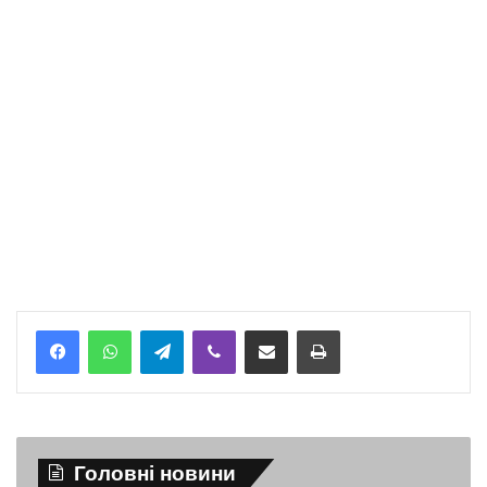
Telegram
Viber
Надіслати електронною поштою
Надрукувати
Головні новини