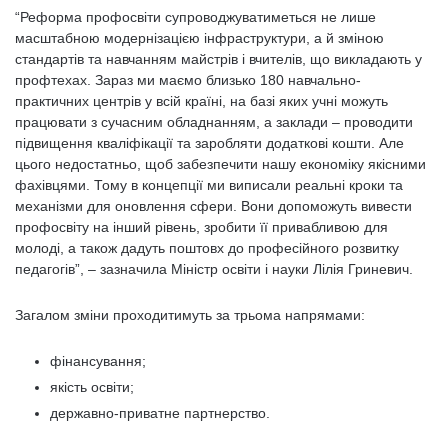
“Реформа профосвіти супроводжуватиметься не лише
масштабною модернізацією інфраструктури, а й зміною
стандартів та навчанням майстрів і вчителів, що викладають у
профтехах. Зараз ми маємо близько 180 навчально-
практичних центрів у всій країні, на базі яких учні можуть
працювати з сучасним обладнанням, а заклади – проводити
підвищення кваліфікації та заробляти додаткові кошти. Але
цього недостатньо, щоб забезпечити нашу економіку якісними
фахівцями. Тому в концепції ми виписали реальні кроки та
механізми для оновлення сфери. Вони допоможуть вивести
профосвіту на інший рівень, зробити її привабливою для
молоді, а також дадуть поштовх до професійного розвитку
педагогів”, – зазначила Міністр освіти і науки Лілія Гриневич.
Загалом зміни проходитимуть за трьома напрямами:
фінансування;
якість освіти;
державно-приватне партнерство.