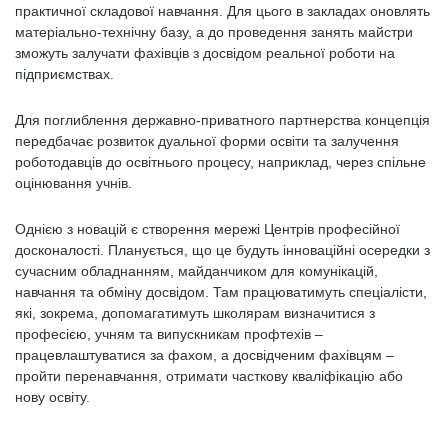
практичної складової навчання. Для цього в закладах оновлять
матеріально-технічну базу, а до проведення занять майстри
зможуть залучати фахівців з досвідом реальної роботи на
підприємствах.
Для поглиблення державно-приватного партнерства концепція
передбачає розвиток дуальної форми освіти та залучення
роботодавців до освітнього процесу, наприклад, через спільне
оцінювання учнів.
Однією з новацій є створення мережі Центрів професійної
досконалості. Планується, що це будуть інноваційні осередки з
сучасним обладнанням, майданчиком для комунікацій,
навчання та обміну досвідом. Там працюватимуть спеціалісти,
які, зокрема, допомагатимуть школярам визначитися з
професією, учням та випускникам профтехів –
працевлаштуватися за фахом, а досвідченим фахівцям –
пройти перенавчання, отримати часткову кваліфікацію або
нову освіту.