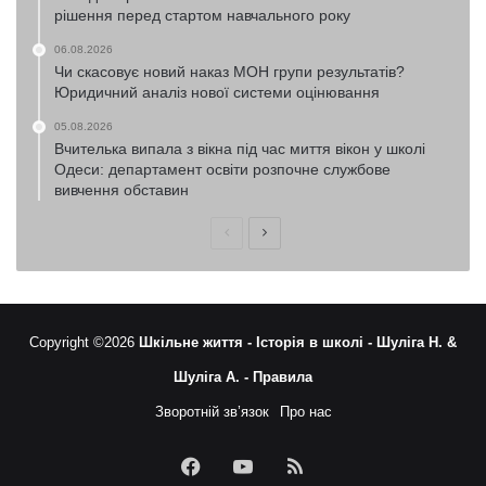
рішення перед стартом навчального року
06.08.2026
Чи скасовує новий наказ МОН групи результатів?
Юридичний аналіз нової системи оцінювання
05.08.2026
Вчителька випала з вікна під час миття вікон у школі
Одеси: департамент освіти розпочне службове
вивчення обставин
Попередня
Наступна
сторінка
сторінка
Copyright ©2026
Шкільне життя -
Історія в школі -
Шуліга Н. &
Шуліга А. -
Правила
Зворотній зв’язок
Про нас
Facebook
YouTube
RSS