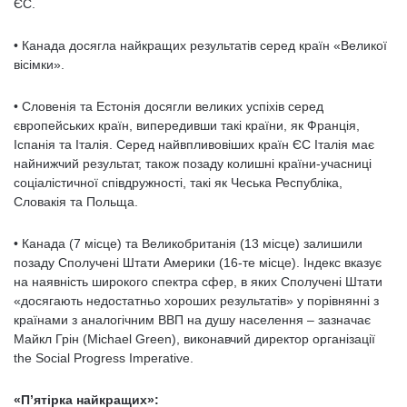
ЄС.
• Канада досягла найкращих результатів серед країн «Великої
вісімки».
• Словенія та Естонія досягли великих успіхів серед
європейських країн, випередивши такі країни, як Франція,
Іспанія та Італія. Серед найвпливовіших країн ЄС Італія має
найнижчий результат, також позаду колишні країни-учасниці
соціалістичної співдружності, такі як Чеська Республіка,
Словакія та Польща.
• Канада (7 місце) та Великобританія (13 місце) залишили
позаду Сполучені Штати Америки (16-те місце). Індекс вказує
на наявність широкого спектра сфер, в яких Сполучені Штати
«досягають недостатньо хороших результатів» у порівнянні з
країнами з аналогічним ВВП на душу населення – зазначає
Майкл Грін (Michael Green), виконавчий директор організації
the Social Progress Imperative.
«П’ятірка найкращих»: