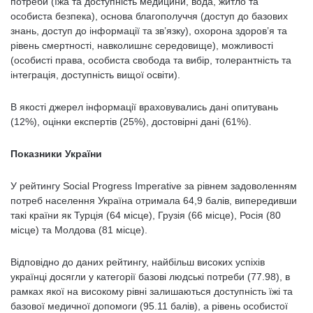
потреби (їжа та доступність медицини, вода, житло та
особиста безпека), основа благополуччя (доступ до базових
знань, доступ до інформації та зв’язку), охорона здоров’я та
рівень смертності, навколишнє середовище), можливості
(особисті права, особиста свобода та вибір, толерантність та
інтеграція, доступність вищої освіти).
В якості джерел інформації враховувались дані опитувань
(12%), оцінки експертів (25%), достовірні дані (61%).
Показники України
У рейтингу Social Progress Imperative за рівнем задоволенням
потреб населення Україна отримала 64,9 балів, випередивши
такі країни як Турція (64 місце), Грузія (66 місце), Росія (80
місце) та Молдова (81 місце).
Відповідно до даних рейтингу, найбільш високих успіхів
українці досягли у категорії базові людські потреби (77.98), в
рамках якої на високому рівні залишаються доступність їжі та
базової медичної допомоги (95.11 балів), а рівень особистої