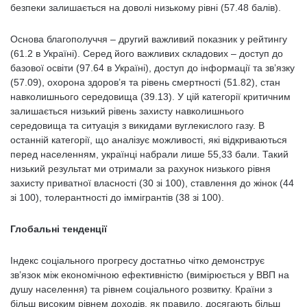
безпеки залишається на доволі низькому рівні (57.48 балів).
Основа благополуччя – другий важливий показник у рейтингу
(61.2 в Україні). Серед його важливих складових – доступ до
базової освіти (97.64 в Україні), доступ до інформації та зв’язку
(57.09), охорона здоров’я та рівень смертності (51.82), стан
навколишнього середовища (39.13). У цій категорії критичним
залишається низький рівень захисту навколишнього
середовища та ситуація з викидами вуглекислого газу. В
останній категорії, що аналізує можливості, які відкриваються
перед населенням, українці набрали лише 55,33 бали. Такий
низький результат ми отримали за рахунок низького рівня
захисту приватної власності (30 зі 100), ставлення до жінок (44
зі 100), толерантності до іммігрантів (38 зі 100).
Глобальні тенденції
Індекс соціального прогресу достатньо чітко демонструє
зв’язок між економічною ефективністю (вимірюється у ВВП на
душу населення) та рівнем соціального розвитку. Країни з
більш високим рівнем доходів, як правило, досягають більш