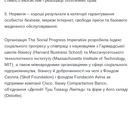
стійкості екосистем і реалізації політичних прав.
5. Норвегія – хороші результати в категорії гарантування
особистої безпеки, мережі Інтернет, свободи преси та базового
медичного обслуговування.
Організація The Social Progress Imperative розробила Індекс
соціального прогресу у співпраці з науковцями з Гарвардської
школи бізнесу (Harvard Business School) та Массачусетського
технологічного інституту (Massachusetts Institute of Technology,
MIT), а також міжнародними організаціями у сфері соціального
підприємництва, бізнесу й доброчинності на чолі з Фондом
Сколла (Skoll Foundation) і фондом Fundación Avina за
підтримки компанії Cisco, банку Compartamos Banco,
об’єднання «Делойт Туш Томацу Лімітед» та фірм у його складі
(Deloitte).