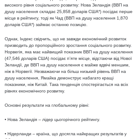
високого рівня соціального розвитку: Нова Зеландія (ВВП на
душу населення складає 25,858 доларів США*) посідає перше
місце в рейтингу, тоді як Чад (ВВП на душу населення 1,870
доларів США*) займає останню позицію.
Однак, Індекс свідчить, що не завжди економічний розвиток
призводить до пропорційного зростання соціального розвитку.
Норвегія, яка має найвищий показник ВВП на душу населення
(47,546 доларів США) посідає п’яте місце, відстаючи від Нової
Зеландії, де ВВП на душу населення є майже вдвічі меншим,
ніж в Норвегії. Незважаючи на більш низький рівень ВВП на
душу населення, Ямайка демонструє набагато кращі
показники, ніж Китай. Така тенденція спостерігається на всіх
рівнях економічного розвитку.
Основні результати на глобальному рівні:
• Нова Зеландія – лідер цьогорічного рейтингу.
• Нідерланди – країна, що досягла найкращих результатів у