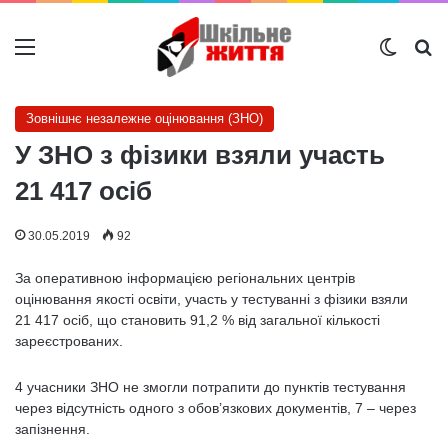
Меню
Switch
Ш
Зовнішнє незалежне оцінювання (ЗНО)
У ЗНО з фізики взяли участь
21 417 осіб
30.05.2019
92
За оперативною інформацією регіональних центрів
оцінювання якості освіти, участь у тестуванні з фізики взяли
21 417 осіб, що становить 91,2 % від загальної кількості
зареєстрованих.
4 учасники ЗНО не змогли потрапити до пунктів тестування
через відсутність одного з обов’язкових документів, 7 – через
запізнення.