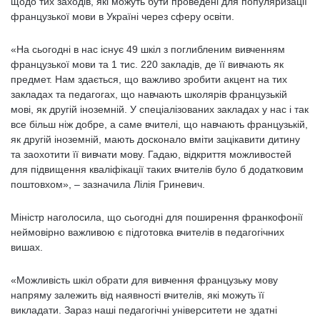
щодо тих заходів, які можуть бути проведені для популяризації
французької мови в Україні через сферу освіти.
«На сьогодні в нас існує 49 шкіл з поглибленим вивченням
французької мови та 1 тис. 220 закладів, де її вивчають як
предмет. Нам здається, що важливо зробити акцент на тих
закладах та педагогах, що навчають школярів французькій
мові, як другій іноземній. У спеціалізованих закладах у нас і так
все більш ніж добре, а саме вчителі, що навчають французькій,
як другій іноземній, мають досконало вміти зацікавити дитину
та заохотити її вивчати мову. Гадаю, відкриття можливостей
для підвищення кваліфікації таких вчителів було б додатковим
поштовхом», – зазначила Лілія Гриневич.
Міністр наголосила, що сьогодні для поширення франкофонії
неймовірно важливою є підготовка вчителів в педагогічних
вишах.
«Можливість шкіл обрати для вивчення французьку мову
напряму залежить від наявності вчителів, які можуть її
викладати. Зараз наші педагогічні університети не здатні