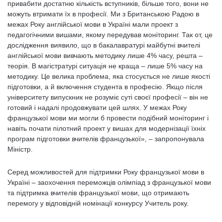
привабити достатню кількість вступників, більше того, вони не
можуть втримати їх в професії. Ми з Британською Радою в
межах Року англійської мови в Україні мали проект з
педагогічними вишами, якому передував моніторинг. Так от, це
дослідження виявило, що в бакалавратурі майбутні вчителі
англійської мови вивчають методику лише 4% часу, решта –
теорія. В магістратурі ситуація не краща – лише 5% часу на
методику. Це велика проблема, яка стосується не лише якості
підготовки, а й включення студента в професію. Якщо після
університету випускник не розуміє суті своєї професії – він не
готовий і надалі продовжувати цей шлях. У межах Року
французької мови ми могли б провести подібний моніторинг і
навіть почати пілотний проект у вишах для модернізації їхніх
програм підготовки вчителів французької», – запропонувала
Міністр.
Серед можливостей для підтримки Року французької мови в
Україні – заохочення переможців олімпіад з французької мови
та підтримка вчителів французької мови, що отримають
перемогу у відповідній номінації конкурсу Учитель року.