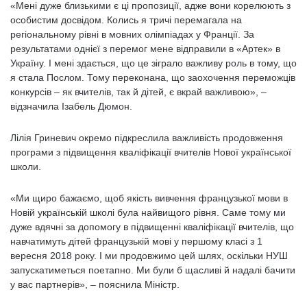
«Мені дуже близькими є ці пропозиції, адже вони корелюють з
особистим досвідом. Колись я тричі перемагала на
регіональному рівні в мовних олімпіадах у Франції. За
результатами однієї з перемог мене відправили в «Артек» в
Україну. І мені здається, що це зіграло важливу роль в тому, що
я стала Послом. Тому переконана, що заохочення переможців
конкурсів – як вчителів, так й дітей, є вкрай важливою», –
відзначила Ізабель Дюмон.
Лілія Гриневич окремо підкреслила важливість продовження
програми з підвищення кваліфікації вчителів Нової української
школи.
«Ми щиро бажаємо, щоб якість вивчення французької мови в
Новій українській школі була найвищого рівня. Саме тому ми
дуже вдячні за допомогу в підвищенні кваліфікації вчителів, що
навчатимуть дітей французькій мові у першому класі з 1
вересня 2018 року. І ми продовжимо цей шлях, оскільки НУШ
запускатиметься поетапно. Ми були б щасливі й надалі бачити
у вас партнерів», – пояснила Міністр.