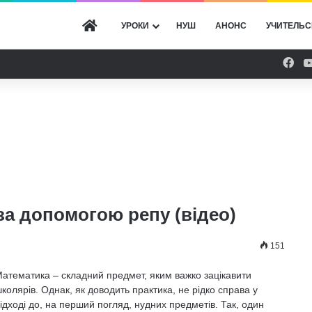
ГОЛОВНА
УРОКИ
НУШ
АНОНС
УЧИТЕЛЬС
Fac
за допомогою репу (відео)
151
атематика – складний предмет, яким важко зацікавити
колярів. Однак, як доводить практика, не рідко справа у
ідході до, на перший погляд, нудних предметів. Так, один