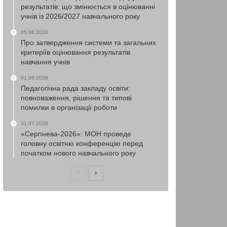
результатів: що змінюється в оцінюванні
учнів із 2026/2027 навчального року
05.08.2026
Про затвердження системи та загальних
критеріїв оцінювання результатів
навчання учнів
01.08.2026
Педагогічна рада закладу освіти:
повноваження, рішення та типові
помилки в організації роботи
31.07.2026
«Серпнева-2026»: МОН проведе
головну освітню конференцію перед
початком нового навчального року
Попередня
Наступна
сторінка
сторінка