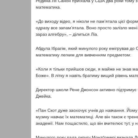
Родина Лії Санон приїхала у США два роки тому з
математика.
«До виходу відео, я ніколи не пам’ятала цієї форму
одразу все запам’ятала. Воно просто залізло мені 
зараз алгебру», – ділиться Ліа.
Абдула Ібрагім, який минулого року емігрував до 
математику легким для вивченням предметом:
«Коли я тільки прийшов сюди, я майже не знав мат
Боже». В літку я навіть братиму вищий рівень ма
Директор школи Рене Джонсон активно підтримує т
Джейка.
«Пан Скот дуже заохочує учнів до навчання. Йому 
музику навчає їх математиці. Але він також є тре
академії. Нам пощастило, що він вчителює тут, у 
Минулого року рада округу Монтґомері визнала Дж