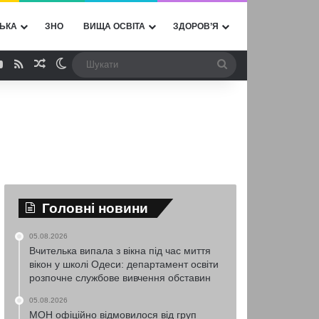
ЬКА
ЗНО
ВИЩА ОСВІТА
ЗДОРОВ’Я
ebook
YouTube
RSS
Випадкова стаття
Switch skin
Шукати
Головні новини
05.08.2026
Вчителька випала з вікна під час миття
вікон у школі Одеси: департамент освіти
розпочне службове вивчення обставин
05.08.2026
МОН офіційно відмовилося від груп