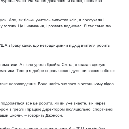
 Буркіна-Фасо. Навчання давалося їй важко, особливо
ли. Але, як тільки учитель випустив кліп, я послухала і
у голову. Це і навчання, і розвага водночас. Я так само вчу
США з Іраку каже, що нетрадиційний підхід вчителя робить
ематики. А після уроків Джейка Скота, я сказав «дякую
тематики. Тепер я добре справляюся і дуже пишаюся собою».
аке нововведення. Вона навіть знялася в останньому відео
подобається все це робити. Як ви уже знаєте, він через
нером з греблі і працює директором післяшкільної спортивної
нашій школі», – говорить Джонсон.
ейка Скота кращим вчителем року. А у 2011-му він був