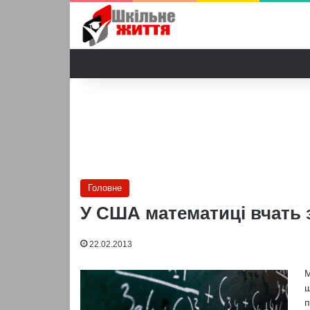
Головне
У США математиці вчать 
22.02.2013
М
ш
п