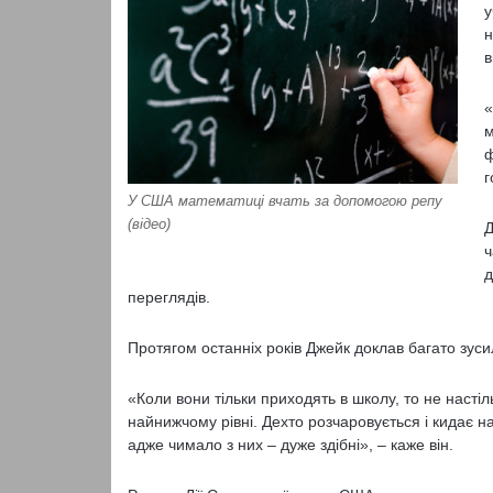
у
н
в
«
м
ф
г
У США математиці вчать за допомогою репу
(відео)
Д
ч
д
переглядів.
Протягом останніх років Джейк доклав багато зус
«Коли вони тільки приходять в школу, то не насті
найнижчому рівні. Дехто розчаровується і кидає на
адже чимало з них – дуже здібні», – каже він.