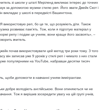
читель зі школи у штаті Меріленд викликає інтерес до точних
аук за допомогою музики стилю реп. Його звати Джейк Скот і
ін викладає у школі в передмісті Вашингтона.
Я використовую реп, бо це те, що розуміють діти. Також
узика розвиває пам’ять. Тож, коли я підготую матеріал у
ормі репу і подам це учням, вони краще його засвоять», –
оворить вчитель.
жейк почав використовувати цей метод три роки тому. З того
асу він записав уже 9 уроків у стилі реп і чимало з них стали
уже популярними на YouTube, набравши десятки тисяч
иль, щоби допомогти в навчанні учням-іммігрантам.
льки добре володіють англійською. Вони опиняються чи не
вчання. Тож я вирішив зосередити увагу на цій групі учнів,