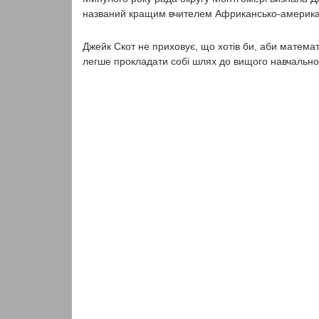
названий кращим вчителем Африкансько-американ
Джейк Скот не приховує, що хотів би, аби математ
легше прокладати собі шлях до вищого навчального 