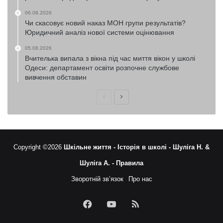
06.08.2026
Чи скасовує новий наказ МОН групи результатів?
Юридичний аналіз нової системи оцінювання
05.08.2026
Вчителька випала з вікна під час миття вікон у школі
Одеси: департамент освіти розпочне службове
вивчення обставин
Попередня
Наступна
сторінка
сторінка
Copyright ©2026
Шкільне життя -
Історія в школі -
Шуліга Н. &
Шуліга А. -
Правила
Зворотній зв’язок
Про нас
Facebook
YouTube
RSS