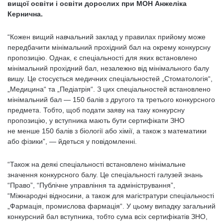
вищої освіти і освіти дорослих при МОН Анжеліка
Кернична.
“Кожен вищий навчальний заклад у правилах прийому може
передбачити мінімальний прохідний бал на окрему конкурсну
пропозицію. Однак, є спеціальності для яких встановлено
мінімальний прохідний бал, незалежно від мінімального балу
вишу. Це стосується медичних спеціальностей „Стоматологія“,
„Медицина“ та „Педіатрія“. З цих спеціальностей встановлено
мінімальний бал — 150 балів з другого та третього конкурсного
предмета. Тобто, щоб подати заяву на таку конкурсну
пропозицію, у вступника мають бути сертифікати ЗНО
не менше 150 балів з біології або хімії, а також з математики
або фізики”, — йдеться у повідомленні.
“Також на деякі спеціальності встановлено мінімальне
значення конкурсного балу. Це спеціальності галузей знань
“Право”, “Публічне управління та адміністрування”,
“Міжнародні відносини, а також для магістратури спеціальності
„Фармація, промислова фармація“. У цьому випадку загальний
конкурсний бал вступника, тобто сума всіх сертифікатів ЗНО,