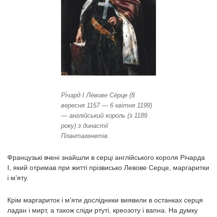
Рі́чард I Ле́вове Се́рце (8
вересня 1157 — 6 квітня 1199)
— англійський король (з 1189
року) з династії
Плантагенетів.
Французькі вчені знайшли в серці англійського короля Річарда
I, який отримав при житті прізвисько Левове Серце, маргаритки
і м’яту.
Крім маргариток і м’яти дослідники виявили в останках серця
ладан і мирт, а також сліди ртуті, креозоту і вапна. На думку