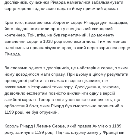
дослідників, сучасники Річарда намагалися забальзамувати
серце короля і одночасно надати йому приємний аромат.
Крім того, намагаючись зберегти серце Річарда для нащадків,
його піддані помістили орган у спеціальний свинцевий
контейнер. Той, втім, не був герметичний, і до моменту
виявлення серця в 1838 році воно вже згнило. Тим не менше
вчені змогли проаналізувати прах, в який перетворилося серце
Річарда.
За словами одного з дослідників, це найстаріше серце, з яким
йому доводилося мати справу. При цьому в цілому результати
проведеної роботи він вважає швидше цікавими, ніж
важливими з історичної точки зору. Дослідження, зокрема,
дозволило експертам повністю виключити одну з версій
загибелі короля. Тепер вчені з упевненістю заявляють, що
арбалетний болт, яким Річард був смертельно поранений в
1199 році, не був отруєний.
Король Річард I Левине Серце, який правив Англією з 1189
року, загинув в 1199 році. Під час штурму замку у Франції він