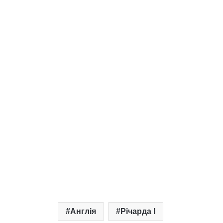
Англія
Річарда I