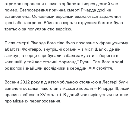
отримав поранення в шию з арбалета і через деякий час
помер. Безпосередня причина смерті Річарда досі не
встановлена. Основними версіями вважаються зараження
крові або гангрена. Вбивство короля отруєним болтом було
третьою за популярністю версією.
Після смерті Річарда його тіло було поховане у французькому
абатстві Фонтевро, внутрішні органи – в місті Шалю, де він
загинув, а серце спробували забальзамувати і зберегти в
колишній у той час столиці Нормандії Руані. Там його в ході
розкопок і знайшли дослідники в середині XIX століття.
Восени 2012 року під автомобільною стоянкою в Лестері були
виявлені останки іншого англійського короля – Річарда III, який
правив країною в XV столітті. В даний час вирішується питання
про місце їх перепоховання.