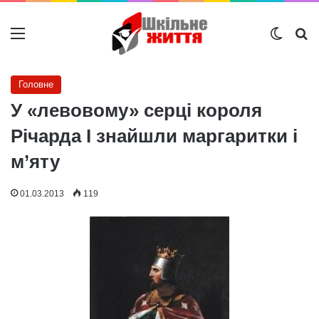
Меню
Switch
Ш
Головне
У «левовому» серці короля
Річарда I знайшли маргаритки і
м’яту
01.03.2013
119