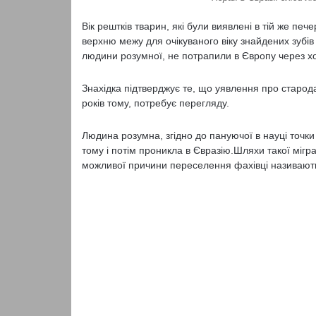
Вік рештків тварин, які були виявлені в тій же печ
верхню межу для очікуваного віку знайдених зубі
людини розумної, не потрапили в Європу через хо
Знахідка підтверджує те, що уявлення про старод
років тому, потребує перегляду.
Людина розумна, згідно до пануючої в науці точки
тому і потім проникла в Євразію.Шляхи такої мігра
можливої причини переселення фахівці називають 