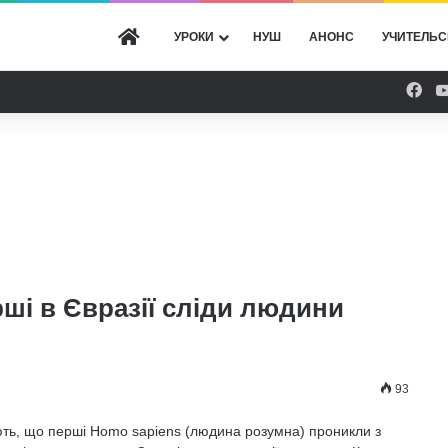
ГОЛОВНА
УРОКИ
НУШ
АНОНС
УЧИТЕЛЬС
Fac
рші в Євразії сліди людини
93
ають, що перші Homo sapiens (людина розумна) проникли з