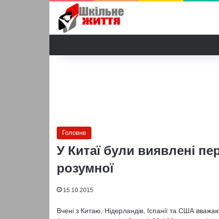
Головне
У Китаї були виявлені пе
розумної
15.10.2015
Вчені з Китаю, Нідерландів, Іспанії та США вваж