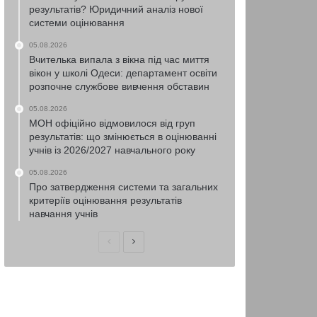
результатів? Юридичний аналіз нової
системи оцінювання
05.08.2026
Вчителька випала з вікна під час миття
вікон у школі Одеси: департамент освіти
розпочне службове вивчення обставин
05.08.2026
МОН офіційно відмовилося від груп
результатів: що змінюється в оцінюванні
учнів із 2026/2027 навчального року
05.08.2026
Про затвердження системи та загальних
критеріїв оцінювання результатів
навчання учнів
Попередня
Наступна
сторінка
сторінка