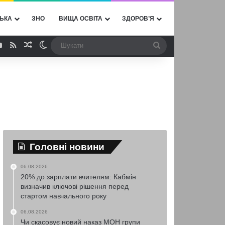
ЬКА
ЗНО
ВИЩА ОСВІТА
ЗДОРОВ’Я
ebook
YouTube
RSS
Випадкова стаття
Switch skin
Шукати
Головні новини
06.08.2026
20% до зарплати вчителям: Кабмін
визначив ключові рішення перед
стартом навчального року
06.08.2026
Чи скасовує новий наказ МОН групи