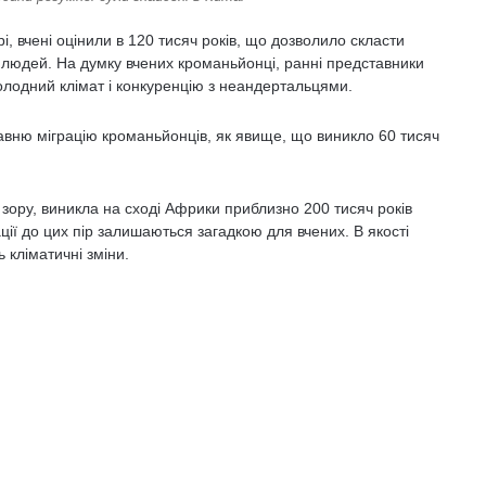
ері, вчені оцінили в 120 тисяч років, що дозволило скласти
в людей. На думку вчених кроманьйонці, ранні представники
лодний клімат і конкуренцію з неандертальцями.
авню міграцію кроманьйонців, як явище, що виникло 60 тисяч
 зору, виникла на сході Африки приблизно 200 тисяч років
ції до цих пір залишаються загадкою для вчених. В якості
кліматичні зміни.