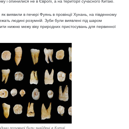
му і опинилися не в Європі, а на території сучасного Китаю.
 як виявили в печері Фуянь в провінції Хунань, на південному
ежать людині розумній. Зуби були виявлені під шаром
начити нижню межу віку природних пристосувань для первинної
юдини розумної були знайдені в Китаї