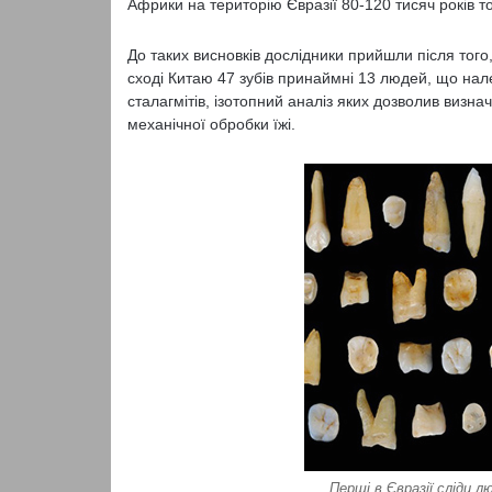
Африки на територію Євразії 80-120 тисяч років то
До таких висновків дослідники прийшли після того,
сході Китаю 47 зубів принаймні 13 людей, що нал
сталагмітів, ізотопний аналіз яких дозволив виз
механічної обробки їжі.
Перші в Євразії сліди л