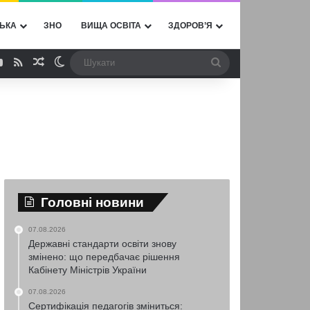
ЬКА
ЗНО
ВИЩА ОСВІТА
ЗДОРОВ’Я
ebook
YouTube
RSS
Випадкова стаття
Switch skin
Шукати
Головні новини
07.08.2026
Державні стандарти освіти знову
змінено: що передбачає рішення
Кабінету Міністрів України
07.08.2026
Сертифікація педагогів зміниться: