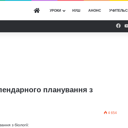
ГОЛОВНА
УРОКИ
НУШ
АНОНС
УЧИТЕЛЬС
Fac
алендарного планування з
4 654
ання з біології: