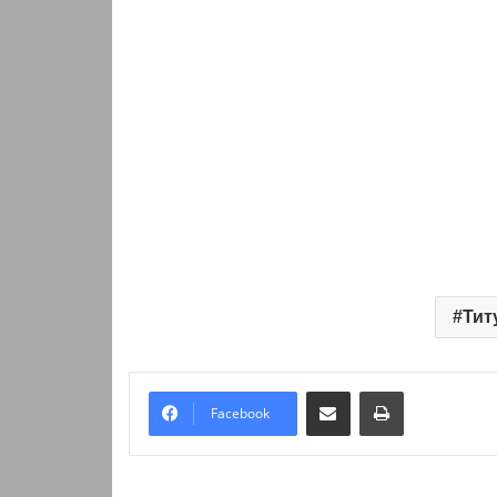
Тит
Надіслати електронною поштою
Надрукувати
Facebook