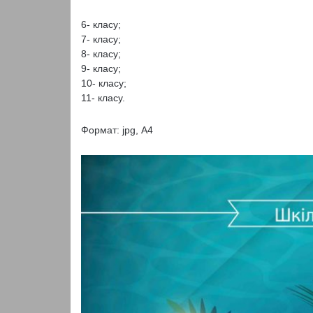
6- класу;
7- класу;
8- класу;
9- класу;
10- класу;
11- класу.
Формат: jpg, А4