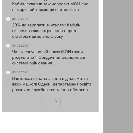
Кабмін схвалив законопроєкт МОН про
п’ятирічний термін дії сертифіката
06.08.2026
20% до зарплати вчителям: Кабмін
визначив ключові рішення перед
стартом навчального року
06.08.2026
Чи скасовує новий наказ МОН групи
результатів? Юридичний аналіз нової
системи оцінювання
05.08.2026
Вчителька випала з вікна під час миття
вікон у школі Одеси: департамент освіти
розпочне службове вивчення обставин
Попередня
Наступна
сторінка
сторінка