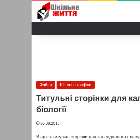
Файли
Шкільна графіка
Титульні сторінки для к
біології
30.08.2015
В архіві титульні сторінки для календарного планув