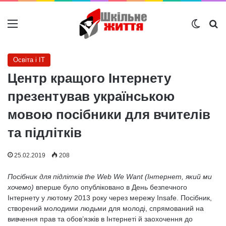
Меню
Switch
Ш
Освіта і IT
Центр кращого Інтернету
презентував українською
мовою посібники для вчителів
та підлітків
25.02.2019
208
Посібник для підлітків the Web We Want (Інтернет, який ми
хочемо)
вперше було опубліковано в День безпечного
Інтернету у лютому 2013 року через мережу Insafe. Посібник,
створений молодими людьми для молоді, спрямований на
вивчення прав та обов’язків в Інтернеті й заохочення до