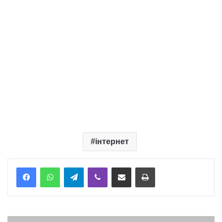
інтернет
Telegram
Viber
Надіслати електронною поштою
Надрукувати