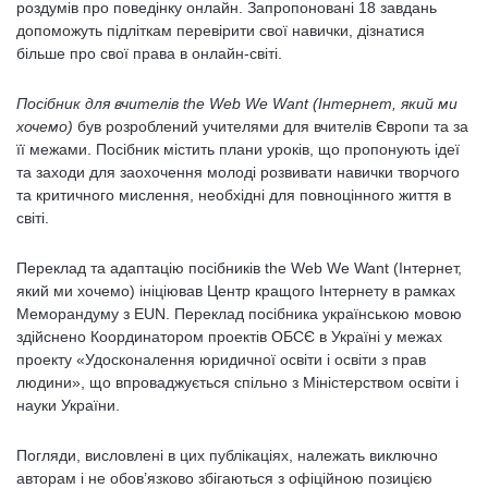
роздумів про поведінку онлайн. Запропоновані 18 завдань
допоможуть підліткам перевірити свої навички, дізнатися
більше про свої права в онлайн-світі.
Посібник для вчителів the Web We Want (Інтернет, який ми
хочемо
)
був розроблений учителями для вчителів Європи та за
її межами. Посібник містить плани уроків, що пропонують ідеї
та заходи для заохочення молоді розвивати навички творчого
та критичного мислення, необхідні для повноцінного життя в
світі.
Переклад та адаптацію посібників the Web We Want (Інтернет,
який ми хочемо) ініціював Центр кращого Інтернету в рамках
Меморандуму з EUN. Переклад посібника українською мовою
здійснено Координатором проектів ОБСЄ в Україні у межах
проекту «Удосконалення юридичної освіти і освіти з прав
людини», що впроваджується спільно з Міністерством освіти і
науки України.
Погляди, висловлені в цих публікаціях, належать виключно
авторам і не обов’язково збігаються з офіційною позицією