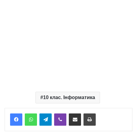
10 клас. Інформатика
Telegram
Viber
Надіслати електронною поштою
Надрукувати