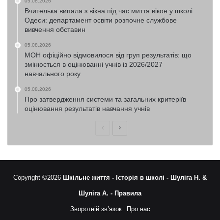
05.08.2026
Вчителька випала з вікна під час миття вікон у школі
Одеси: департамент освіти розпочне службове
вивчення обставин
05.08.2026
МОН офіційно відмовилося від груп результатів: що
змінюється в оцінюванні учнів із 2026/2027
навчального року
05.08.2026
Про затвердження системи та загальних критеріїв
оцінювання результатів навчання учнів
Попередня
Наступна
сторінка
сторінка
Copyright ©2026
Шкільне життя -
Історія в школі -
Шуліга Н. &
Шуліга А. -
Правила
Зворотній зв’язок
Про нас