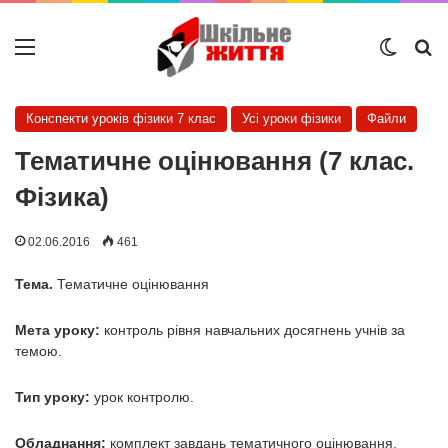
Меню
Switch
Ш
Конспекти уроків фізики 7 клас
Усі уроки фізики
Файли
Тематичне оцінювання (7 клас.
Фізика)
02.06.2016
461
Тема.
Тематичне оцінювання
Мета уроку:
контроль рівня навчальних досягнень учнів за
темою.
Тип уроку:
урок контролю.
Обладнання:
комплект завдань тематичного оцінювання.