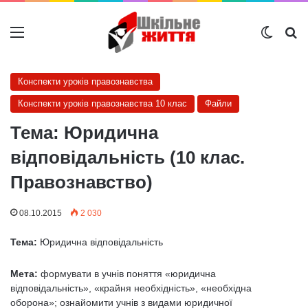
Меню
Switch
Ш
Конспекти уроків правознавства
Конспекти уроків правознавства 10 клас
Файли
Тема: Юридична
відповідальність (10 клас.
Правознавство)
08.10.2015
2 030
Тема:
Юридична відповідальність
Мета:
формувати в учнів поняття «юридична
відповідальність», «крайня необхідність», «необхідна
оборона»; ознайомити учнів з видами юридичної