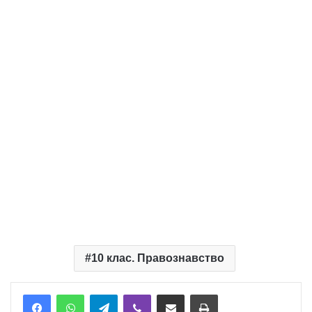
10 клас. Правознавство
Telegram
Viber
Надіслати електронною поштою
Надрукувати