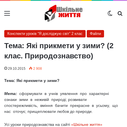
Меню
Switch
Ш
Конспекти уроків “Я досліджую світ” 2 клас
Файли
Тема: Які прикмети у зими? (2
клас. Природознавство)
29.10.2015
2 908
Тема: Які прикмети у зими?
Мета:
сформувати в учнів уявлення про характерні
ознаки зими в неживій природі; розвивати
спостережливість, вміння бачити прекрасне в усьому, що
нас оточує; прищеплювати любов до природи.
Усі уроки природознавства на сайті
«Шкільне життя»