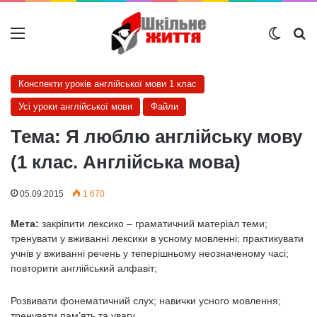
Меню
Switch
Ш
Конспекти уроків англійської мови 1 клас
Усі уроки англійської мови
Файли
Тема: Я люблю англійську мову
(1 клас. Англійська мова)
05.09.2015
1 670
Мета:
закріпити лексико – граматичний матеріал теми;
тренувати у вживанні лексики в усному мовленні; практикувати
учнів у вживанні речень у теперішньому неозначеному часі;
повторити англійський алфавіт;
Розвивати фонематичний слух; навички усного мовлення;
тренувати пам’ять та увагу.