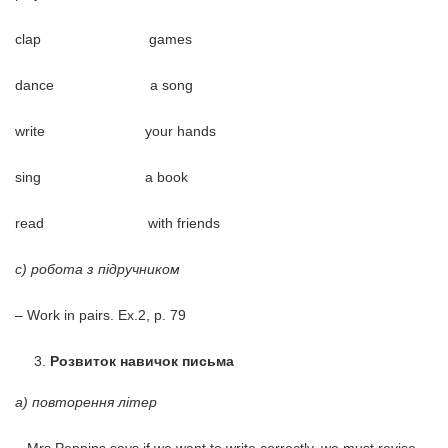
clap games
dance a song
write your hands
sing a book
read with friends
с) робота з підручником
– Work in pairs. Ex.2, p. 79
Розвиток навичок письма
а) повторення літер