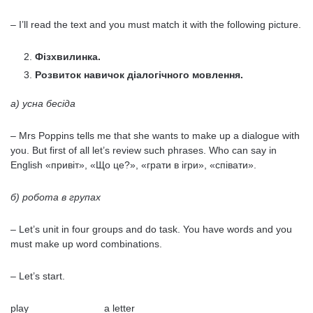
– I’ll read the text and you must match it with the following picture.
Фізхвилинка.
Розвиток навичок діалогічного мовлення.
а) усна бесіда
– Mrs Poppins tells me that she wants to make up a dialogue with
you. But first of all let’s review such phrases. Who can say in
English «привіт», «Що це?», «грати в ігри», «співати».
б) робота в групах
– Let’s unit in four groups and do task. You have words and you
must make up word combinations.
– Let’s start.
play a letter