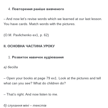
Повторення раніше вивченого
– And now let’s revise words which we learned at our last lesson.
You have cards. Match words with the pictures.
(O.M. Pavlichenko ex1, p. 62)
ІІ. ОСНОВНА ЧАСТИНА УРОКУ
Розвиток навичок аудіювання
а) бесіда
– Open your books at page 79 ex1. Look at the pictures and tell
what can you see? What do children do?
– That’s right. And now listen to me.
б) слухання міні – текстів