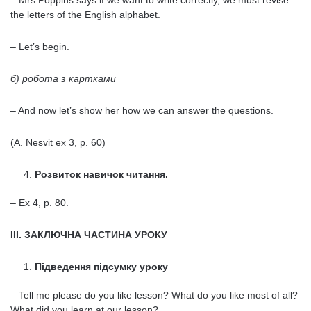
– Mrs Poppins says if we want to write correctly, we must revise
the letters of the English alphabet.
– Let’s begin.
б) робота з картками
– And now let’s show her how we can answer the questions.
(A. Nesvit ex 3, p. 60)
Розвиток навичок читання.
– Ex 4, p. 80.
ІІІ. ЗАКЛЮЧНА ЧАСТИНА УРОКУ
Підведення підсумку уроку
– Tell me please do you like lesson? What do you like most of all?
What did you learn at our lesson?