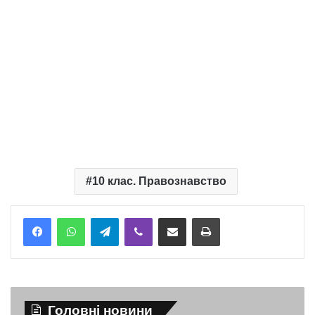
10 клас. Правознавство
Telegram
Viber
Надіслати електронною поштою
Надрукувати
Головні новини