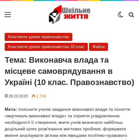
Меню
Switch
Ш
Конспекти уроків правознавства
Конспекти уроків правознавства 10 клас
Файли
Тема: Виконавча влада та
місцеве самоврядування в
Україні (10 клас. Правознавство)
26.10.2015
1 739
Мета:
пояснити учням завдання виконавчої влади та поняття
«вертикаль виконавчої влади» та сприяти усвідомленню
необхідності її створення; вчити учнів визначати найбільш
доцільний шлях розв’язання життєвих проблем; формувати
вміння аналізувати зв’язки між явищами політико-правового