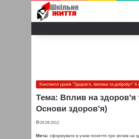
Конспекти уроків "Здоров’я, безпека та добробут" 6 
Тема: Вплив на здоров’я 
Основи здоров’я)
26.09.2012
Мета:
сформувати в учнів поняття про вплив на з