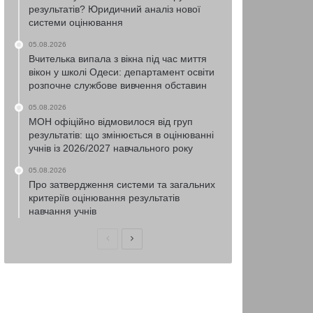
результатів? Юридичний аналіз нової
системи оцінювання
05.08.2026
Вчителька випала з вікна під час миття
вікон у школі Одеси: департамент освіти
розпочне службове вивчення обставин
05.08.2026
МОН офіційно відмовилося від груп
результатів: що змінюється в оцінюванні
учнів із 2026/2027 навчального року
05.08.2026
Про затвердження системи та загальних
критеріїв оцінювання результатів
навчання учнів
Попередня
Наступна
сторінка
сторінка