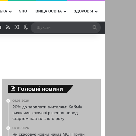
ЬКА
ЗНО
ВИЩА ОСВІТА
ЗДОРОВ’Я
ebook
YouTube
RSS
Випадкова стаття
Switch skin
Шукати
Головні новини
06.08.2026
20% до зарплати вчителям: Кабмін
визначив ключові рішення перед
стартом навчального року
06.08.2026
Чи скасовує новий наказ МОН групи