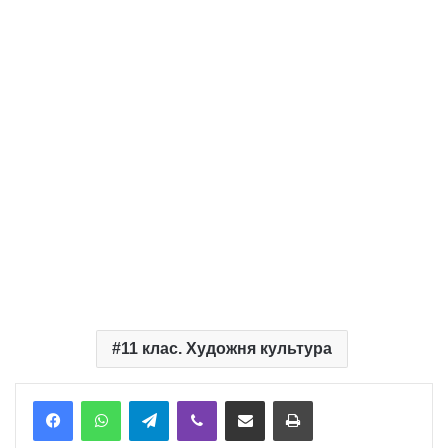
11 клас. Художня культура
Telegram
Viber
Надіслати електронною поштою
Надрукувати