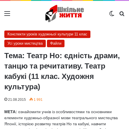
Меню
Switch
Ш
Конспекти уроків художньої культури 11 клас
Усі уроки мистецтва
Файли
Тема: Театр Но: єдність драми,
танцю та речитативу. Театр
кабукі (11 клас. Художня
культура)
21.08.2015
1 991
МЕТА:
ознайомити учнів із особливостями та основними
елементи художньо-образної мови театрального мистецтва
Японії, історією розвитку театрів Но та кабукі, навчити