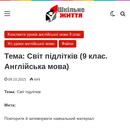
Меню
Switch
Ш
Конспекти уроків англійської мови 9 клас
Усі уроки англійської мови
Файли
Тема: Світ підлітків (9 клас.
Англійська мова)
09.10.2015
444
Тема:
Світ підлітків
Мета:
Повторити й активізувати навчальний матеріал.