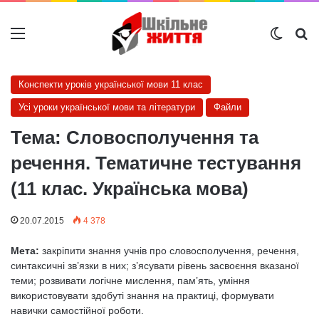
Меню
Switch
Ш
Конспекти уроків української мови 11 клас
Усі уроки української мови та літератури
Файли
Тема: Словосполучення та
речення. Тематичне тестування
(11 клас. Українська мова)
20.07.2015
4 378
Мета:
закріпити знання учнів про словосполучення, речення,
синтаксичні зв’язки в них; з’ясувати рівень засвоєння вказаної
теми; розвивати логічне мислення, пам’ять, уміння
використовувати здобуті знання на практиці, формувати
навички самостійної роботи.