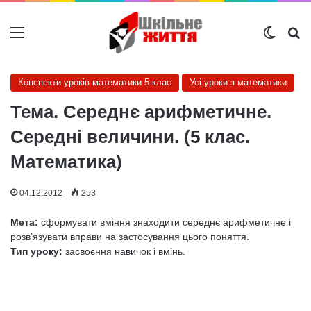
Меню
Switch
Ш
Конспекти уроків математики 5 клас
Усі уроки з математики
Тема. Середнє арифметичне.
Середні величини. (5 клас.
Математика)
04.12.2012
253
Мета:
сформувати вміння знаходити середнє арифметичне і
розв’язувати вправи на застосування цього поняття.
Тип уроку:
засвоєння навичок і вмінь.