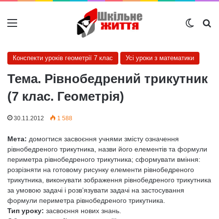
Меню
Switch
Ш
Конспекти уроків геометрії 7 клас
Усі уроки з математики
Тема. Рівнобедрений трикутник
(7 клас. Геометрія)
30.11.2012
1 588
Мета:
домогтися засвоєння учнями змісту означення
рівнобедреного трикутника, назви його елементів та формули
периметра рівнобедреного трикутника; сформувати вміння:
розрізняти на готовому рисунку елементи рівнобедреного
трикутника, виконувати зображення рівнобедреного трикутника
за умовою задачі і розв’язувати задачі на застосування
формули периметра рівнобедреного трикутника.
Тип уроку:
засвоєння нових знань.