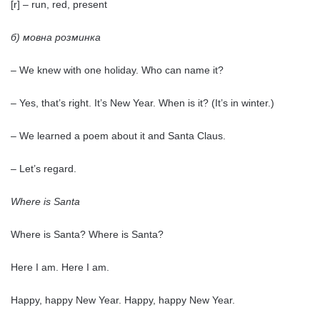
[r] – run, red, present
б) мовна розминка
– We knew with one holiday. Who can name it?
– Yes, that’s right. It’s New Year. When is it? (It’s in winter.)
– We learned a poem about it and Santa Claus.
– Let’s regard.
Where is Santa
Where is Santa? Where is Santa?
Here I am. Here I am.
Happy, happy New Year. Happy, happy New Year.