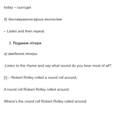
today – сьогодні
б) декламування вірша вчителем
– Listen and then repeat.
Подання літери
а) введення літери
-Listen to the rhyme and say what sound do you hear most of all?
[r] – Robert Rolley rolled a round roll around,
A round roll Robert Rolley rolled around.
Where’s the round roll Robert Rolley rolled around.