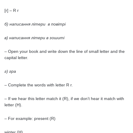
[r] – R r
б) написання літери в повітрі
в) написання літери в зошиті
– Open your book and write down the line of small letter and the
capital letter.
г) гра
– Complete the words with letter R r.
– If we hear this letter match it (R), if we don’t hear it match with
letter (H).
– For example: present (R)
winter (H)