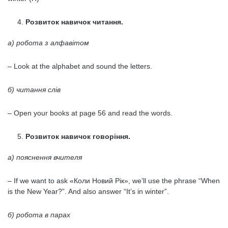
Розвиток навичок читання.
а) робота з алфавітом
– Look at the alphabet and sound the letters.
б) читання слів
– Open your books at page 56 and read the words.
Розвиток навичок говоріння.
а) пояснення вчителя
– If we want to ask «Коли Новий Рік», we’ll use the phrase “When
is the New Year?”. And also answer “It’s in winter”.
б) робота в парах