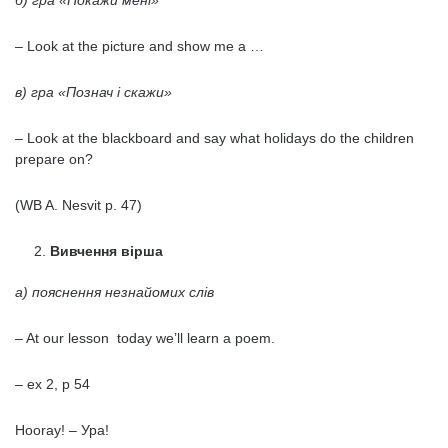
б) гра «Покажи мені»
– Look at the picture and show me a …
в) гра «Познач і скажи»
– Look at the blackboard and say what holidays do the children
prepare on?
(WB A. Nesvit p. 47)
Вивчення вірша
а) пояснення незнайомих слів
– At our lesson today we’ll learn a poem.
– ex 2, p 54
Hooray! – Ура!