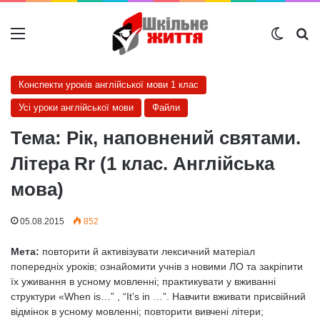
Меню
Switch
Ш
Конспекти уроків англійської мови 1 клас
Усі уроки англійської мови
Файли
Тема: Рік, наповнений святами.
Літера Rr (1 клас. Англійська
мова)
05.08.2015
852
Мета:
повторити й активізувати лексичний матеріал
попередніх уроків; ознайомити учнів з новими ЛО та закріпити
їх уживання в усному мовленні; практикувати у вживанні
структури «When is…” , “It’s in …”. Навчити вживати присвійний
відмінок в усному мовленні; повторити вивчені літери;