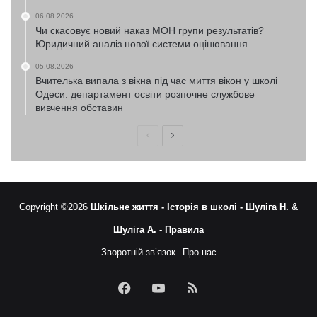
06.08.2026
Чи скасовує новий наказ МОН групи результатів?
Юридичний аналіз нової системи оцінювання
05.08.2026
Вчителька випала з вікна під час миття вікон у школі
Одеси: департамент освіти розпочне службове
вивчення обставин
Попередня
Наступна
сторінка
сторінка
Copyright ©2026
Шкільне життя -
Історія в школі -
Шуліга Н. &
Шуліга А. -
Правила
Зворотній зв’язок
Про нас
Facebook
YouTube
RSS