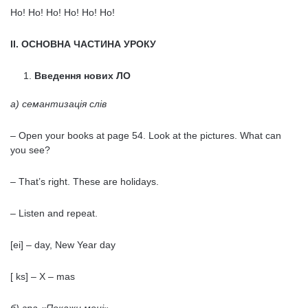
Ho! Ho! Ho! Ho! Ho! Ho!
ІІ. ОСНОВНА ЧАСТИНА УРОКУ
Введення нових ЛО
а) семантизація слів
– Open your books at page 54. Look at the pictures. What can
you see?
– That’s right. These are holidays.
– Listen and repeat.
[ei] – day, New Year day
[ ks] – X – mas