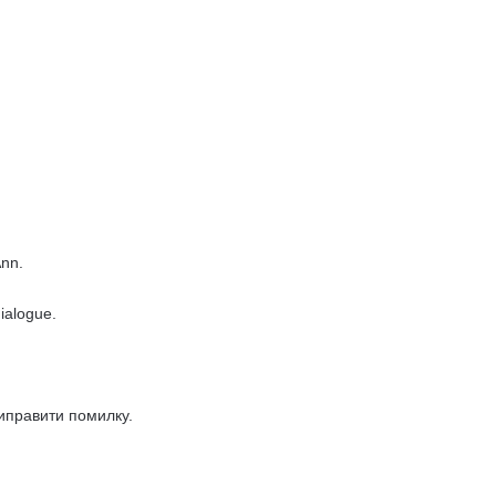
Ann.
ialogue.
иправити помилку.