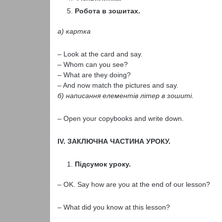
Робота в зошитах.
а) картка
– Look at the card and say.
– Whom can you see?
– What are they doing?
– And now match the pictures and say.
б) написання елементів літер в зошиті.
– Open your copybooks and write down.
І
V
. ЗАКЛЮЧНА ЧАСТИНА УРОКУ.
Підсумок уроку.
– OK. Say how are you at the end of our lesson?
– What did you know at this lesson?