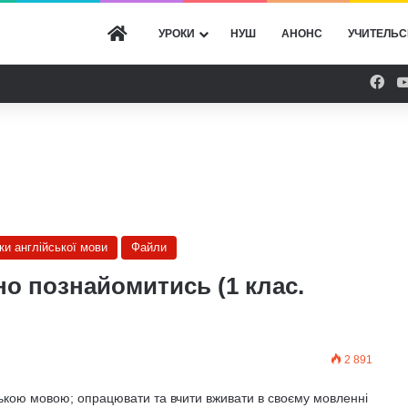
ГОЛОВНА
УРОКИ
НУШ
АНОНС
УЧИТЕЛЬС
Fac
оки англійської мови
Файли
но познайомитись (1 клас.
2 891
ькою мовою; опрацювати та вчити вживати в своєму мовленні