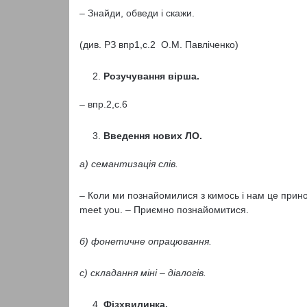
– Знайди, обведи і скажи.
(див. РЗ впр1,с.2 О.М. Павліченко)
Розучування вірша.
– впр.2,с.6
Введення нових ЛО.
а) семантизація слів.
– Коли ми познайомилися з кимось і нам це прино
meet you. – Приємно познайомитися.
б) фонетичне опрацювання.
с) складання міні – діалогів.
Фізхвилинка.