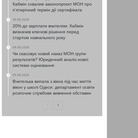
Кабмін схвалив законопроєкт МОН про
п’ятирічний термін дії сертифіката
06.08.2026
20% до зарплати вчителям: Кабмін
визначив ключові рішення перед
стартом навчального року
06.08.2026
Чи скасовує новий наказ МОН групи
результатів? Юридичний аналіз нової
системи оцінювання
05.08.2026
Вчителька випала з вікна під час миття
вікон у школі Одеси: департамент освіти
розпочне службове вивчення обставин
Попередня
Наступна
сторінка
сторінка