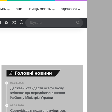
ЬКА
ЗНО
ВИЩА ОСВІТА
ЗДОРОВ’Я
ebook
YouTube
RSS
Випадкова стаття
Switch skin
Шукати
Головні новини
07.08.2026
Державні стандарти освіти знову
змінено: що передбачає рішення
Кабінету Міністрів України
07.08.2026
Сертифікація педагогів зміниться: