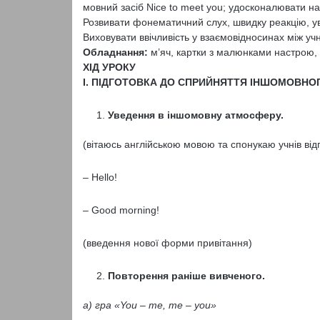
мовний засіб Nice to meet you; удосконалювати нав
Розвивати фонематичний слух, швидку реакцію, ув
Виховувати ввічливість у взаємовідносинах між уч
Обладнання:
м’яч, картки з малюнками настрою, 
ХІД УРОКУ
І. ПІДГОТОВКА ДО СПРИЙНЯТТЯ ІНШОМОВНО
Уведення в іншомовну атмосферу.
(вітаюсь англійською мовою та спонукаю учнів від
– Hello!
– Good morning!
(введення нової форми привітання)
Повторення раніше вивченого.
а) гра «You –
me
,
me
–
you
»