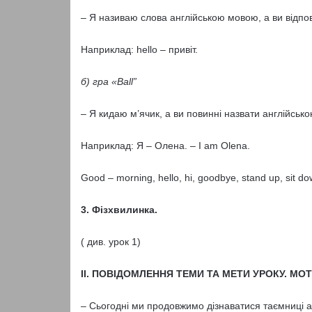
– Я називаю слова англійською мовою, а ви відпо
Наприклад: hello – привіт.
б) гра «
Ball
”
– Я кидаю м’ячик, а ви повинні назвати англійськ
Наприклад: Я – Олена. – I am Olena.
Good – morning, hello, hi, goodbye, stand up, sit do
3
. Фізхвилинка.
( див. урок 1)
ІІ. ПОВІДОМЛЕННЯ ТЕМИ ТА МЕТИ УРОКУ. МО
– Сьогодні ми продовжимо дізнаватися таємниці анг