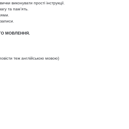
ички виконувати прості інструкції.
агу та пам’ять.
нями.
записи.
ГО МОВЛЕННЯ.
повісти теж англійською мовою)