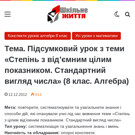
Меню
Switch
Ш
Конспекти уроків алгебри 8 клас
Усі уроки з математики
Тема. Підсумковий урок з теми
«Степінь з від’ємним цілим
показником. Стандартний
вигляд числа» (8 клас. Алгебра)
12.12.2012
814
Мета:
повторити, систематизувати та узагальнити знання і
способи дій, які опанували учні під час вивчення теми «Степінь
з цілим від’ємним показником. Стандартний вигляд числа».
Тип уроку:
систематизація та узагальнення знань і вмінь.
Наочність та обладнання:
опорні конспекти.