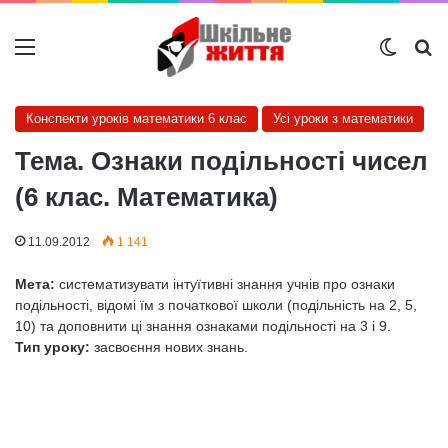
Меню
Switch
Ш
Конспекти уроків математики 6 клас
Усі уроки з математики
Тема. Ознаки подільності чисел
(6 клас. Математика)
11.09.2012
1 141
Мета:
систематизувати інтуїтивні знання учнів про ознаки
поділь­ності, відомі їм з початкової школи (подільність на 2, 5,
10) та доповни­ти ці знання ознаками подільності на 3 і 9.
Тип уроку:
засвоєння нових знань.