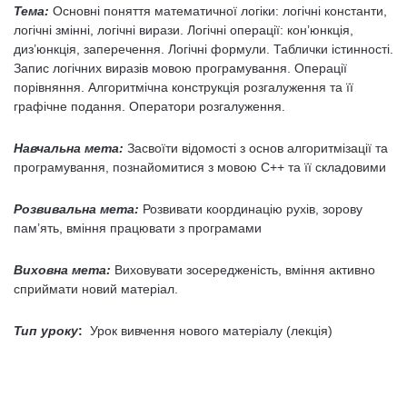
Тема:
Основні поняття математичної логіки: логічні константи,
логічні змінні, логічні вирази. Логічні операції: кон’юнкція,
диз’юнкція, заперечення. Логічні формули. Таблички істинності.
Запис логічних виразів мовою програмування. Операції
порівняння. Алгоритмічна конструкція розгалуження та її
графічне подання. Оператори розгалуження.
Навчальна мета:
Засвоїти відомості з основ алгоритмізації та
програмування, познайомитися з мовою С++ та її складовими
Розвивальна
мета:
Розвивати координацію рухів, зорову
пам’ять, вміння працювати з програмами
Виховна
мета:
Виховувати зосередженість, вміння активно
сприймати новий матеріал.
Тип уроку
:
Урок вивчення нового матеріалу (лекція)