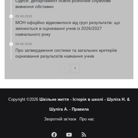
Одеси: департамент освіти розпочне службове
вивчення обставин
05.08.2026
МОН офіційно відмовилося від груп результатів: що
змінюється в оцінюванні учнів із 2026/2027
навчального року
05.08.2026
Про затвердження системи та загальних критеріїв
оцінювання результатів навчання учнів
Попередня
Наступна
сторінка
сторінка
Copyright ©2026
Шкільне життя -
Історія в школі -
Шуліга Н. &
Шуліга А. -
Правила
Зворотній зв’язок
Про нас
Facebook
YouTube
RSS