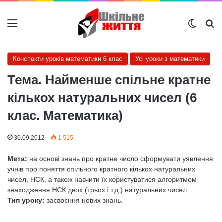
Меню
Switch
Ш
Конспекти уроків математики 6 клас
Усі уроки з математики
Тема. Найменше спільне кратне
кількох натуральних чисел (6
клас. Математика)
30.09.2012
1 515
Мета:
на основі знань про кратне число сформувати уявлення
учнів про поняття спільного кратного кількох натуральних
чисел, НСК, а також навчити їх користуватися алгоритмом
знаходження НСК двох (трьох і т.д.) натуральних чисел.
Тип уроку:
засвоєння нових знань.