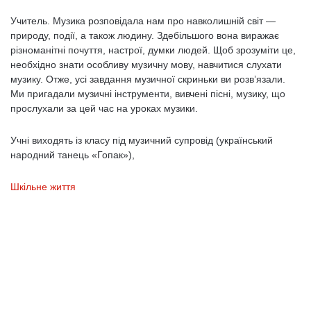
Учитель. Музика розповідала нам про навколишній світ —
природу, по­дії, а також людину. Здебільшого вона виражає
різноманітні почуття, настрої, думки людей. Щоб зрозуміти це,
необхідно знати особливу музичну мову, на­вчитися слухати
музику. Отже, усі завдання музичної скриньки ви розв’язали.
Ми пригадали музичні інструменти, вивчені пісні, музику, що
прослухали за цей час на уроках музики.
Учні виходять із класу під музичний супровід (український
народний танець «Гопак»),
Шкільне життя