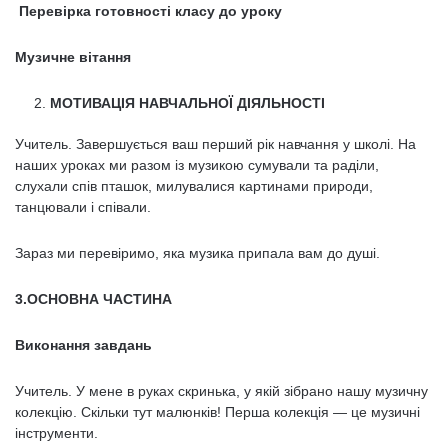
Перевірка готовності класу до уроку
Музичне вітання
МОТИВАЦІЯ НАВЧАЛЬНОЇ ДІЯЛЬНОСТІ
Учитель. Завершується ваш перший рік навчання у школі. На
наших уроках ми разом із музикою сумували та раділи,
слухали спів пташок, милува­лися картинами природи,
танцювали і співали.
Зараз ми перевіримо, яка музика припала вам до душі.
3.ОСНОВНА ЧАСТИНА
Виконання завдань
Учитель. У мене в руках скринька, у якій зібрано нашу музичну
колек­цію. Скільки тут малюнків! Перша колекція — це музичні
інструменти.