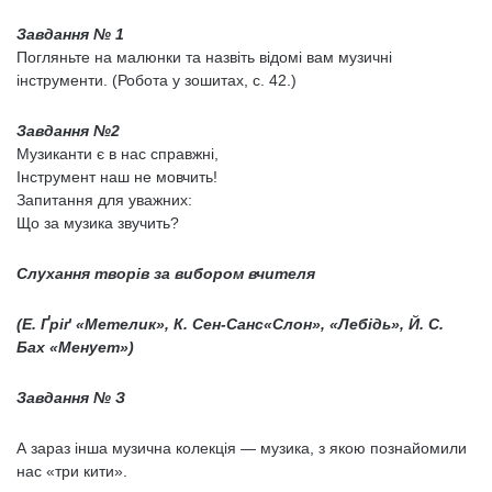
Завдання № 1
Погляньте на малюнки та назвіть відомі вам музичні
інструменти. (Робо­та у зошитах, с. 42.)
Завдання №2
Музиканти є в нас справжні,
Інструмент наш не мовчить!
Запитання для уважних:
Що за музика звучить?
Слухання творів за вибором вчителя
(Е. Ґріґ «Метелик», К. Сен-Санс«Слон», «Лебідь», Й. С.
Бах «Менует»)
Завдання № З
А зараз інша музична колекція — музика, з якою познайомили
нас «три кити».