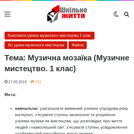
Меню
Switch
Ш
Конспекти уроків музичного мистецтва 1 клас
Усі уроки музичного мистецтва
Файли
Тема: Музична мозаїка (Музичне
мистецтво. 1 клас)
27.05.2015
733
Мета:
навчальна:
узагальнити вивчений учнями упродовж року
матеріал; з’ясувати сту­пінь засвоєння та розуміння
учнями музики як мистецтва, що розповідає про жит­тя
людей і навколишній світ; з’ясувати ступінь усвідомлення
особливостей емоцій­ного змісту музики;