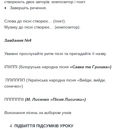
створюють двоє авторів: композитор і поет.
♦ Завершіть речення.
Слова до пісні створює… (поет).
Музику до пісні створює… (композитор).
Завдання №4
Уважно прослухайте ритм пісні та пригадайте її назву.
ІПІІППІ (Білоруська народна пісня
«Савка та Гришка»)
ППІПППІП (Українська народна пісня «Вийди, вийди,
сонечко»)
ППППППІІ
(М. Лисенко «Пісня Лисички»)
Виконання пісень за вибором учнів
ПІДБИТТЯ ПІДСУМКІВ УРОКУ