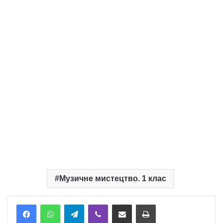
Музичне мистецтво. 1 клас
Telegram
Viber
Надіслати електронною поштою
Надрукувати