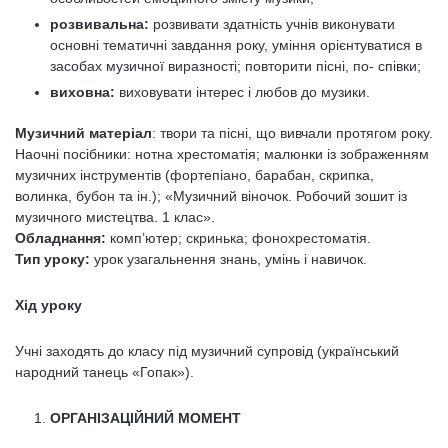
розвивальна:
розвивати здатність учнів виконувати
основні тематичні завдан­ня року, уміння орієнтуватися в
засобах музичної виразності; повторити пісні, по- співки;
виховна:
виховувати інтерес і любов до музики.
Музичний матеріал
: твори та пісні, що вивчали протягом року.
Наочні посібники: нотна хрестоматія; малюнки із зображенням
музичних інструмен­тів (фортепіано, барабан, скрипка,
волинка, бубон та ін.); «Музичний віночок. Робо­чий зошит із
музичного мистецтва. 1 клас».
Обладнання:
комп’ютер; скринька; фонохрестоматія.
Тип уроку:
урок узагальнення знань, умінь і навичок.
Хід уроку
Учні заходять до класу під музичний супровід (український
народний танець «Гопак»).
ОРГАНІЗАЦІЙНИЙ МОМЕНТ