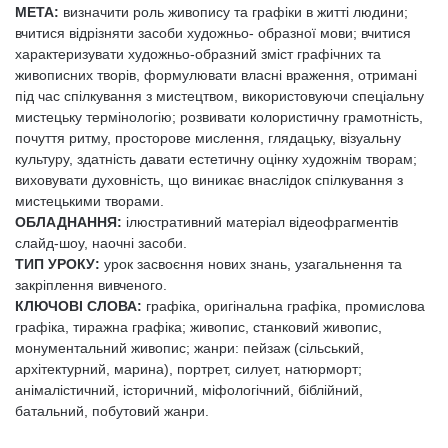
МЕТА:
визначити роль живопису та графіки в житті людини;
вчитися відрізняти засоби художньо- образної мови; вчитися
характеризувати художньо-образний зміст графічних та
живописних творів, формулювати власні враження, отримані
під час спілкування з мистецтвом, використовуючи спеціальну
мистецьку термінологію; розвивати колористичну грамотність,
почуття ритму, просторове мислення, глядацьку, візуальну
культуру, здатність давати естетичну оцінку художнім творам;
виховувати духовність, що виникає внаслідок спілкування з
мистецькими творами.
ОБЛАДНАННЯ:
ілюстративний матеріал відеофрагментів
слайд-шоу, наочні засоби.
ТИП УРОКУ:
урок засвоєння нових знань, узагальнення та
закріплення вивченого.
КЛЮЧОВІ СЛОВА:
графіка, оригінальна графіка, промислова
графіка, тиражна графіка; живопис, станковий живопис,
монументальний живопис; жанри: пейзаж (сільський,
архітектурний, марина), портрет, силует, натюрморт;
анімалістичний, історичний, міфологічний, біблійний,
батальний, побутовий жанри.