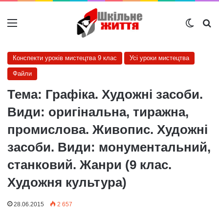
Меню
Switch
Ш
Конспекти уроків мистецтва 9 клас
Усі уроки мистецтва
Файли
Тема: Графіка. Художні засоби.
Види: оригінальна, тиражна,
промислова. Живопис. Художні
засоби. Види: монументальний,
станковий. Жанри (9 клас.
Художня культура)
28.06.2015
2 657