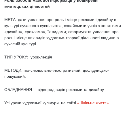
Роль засобів масової інформації у поширенні
мистецьких цінностей
МЕТА: дати уявлення про роль і місце реклами і дизайну в
культурі сучасного суспільства; ознайомити учнів з поняттями
«ди­зайн», «реклама», їх видами; сформувати уявлення про
роль і місце цих видів художньо-творчої діяльності людини в
су­часній культурі.
ТИП УРОКУ:
урок-лекція
МЕТОДИ: пояснювально-ілюстративний, дослідницько-
пошуковий.
ОБЛАДНАННЯ:
відеоряд видів реклами та дизайну.
Усі уроки художньої культури на сайті
«Шкільне життя»