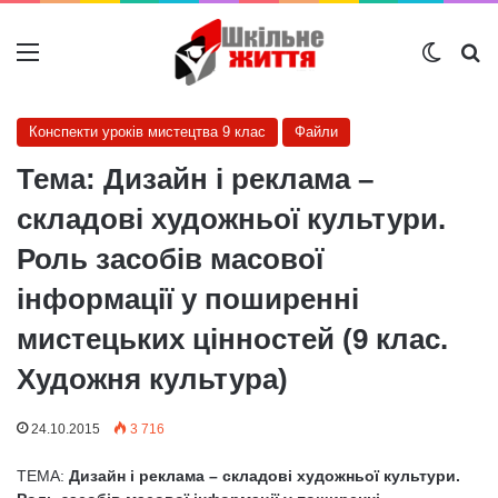
Меню
Switch
Ш
Конспекти уроків мистецтва 9 клас
Файли
Тема: Дизайн і реклама –
складові художньої культури.
Роль засобів масової
інформації у поширенні
мистецьких цінностей (9 клас.
Художня культура)
24.10.2015
3 716
ТЕМА:
Дизайн і реклама – складові художньої культури.