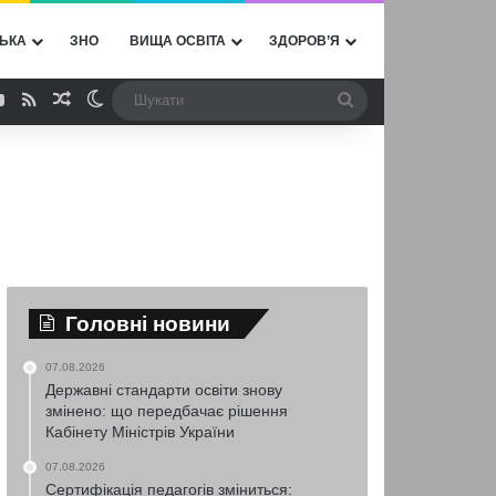
ЬКА
ЗНО
ВИЩА ОСВІТА
ЗДОРОВ’Я
ebook
YouTube
RSS
Випадкова стаття
Switch skin
Шукати
Головні новини
07.08.2026
Державні стандарти освіти знову
змінено: що передбачає рішення
Кабінету Міністрів України
07.08.2026
Сертифікація педагогів зміниться: