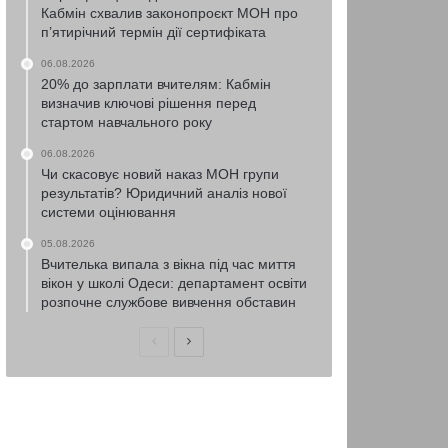
Кабмін схвалив законопроєкт МОН про
п’ятирічний термін дії сертифіката
06.08.2026
20% до зарплати вчителям: Кабмін
визначив ключові рішення перед
стартом навчального року
06.08.2026
Чи скасовує новий наказ МОН групи
результатів? Юридичний аналіз нової
системи оцінювання
05.08.2026
Вчителька випала з вікна під час миття
вікон у школі Одеси: департамент освіти
розпочне службове вивчення обставин
Попередня
Наступна
сторінка
сторінка