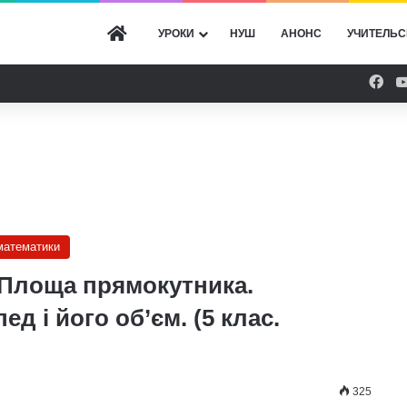
ГОЛОВНА
УРОКИ
НУШ
АНОНС
УЧИТЕЛЬС
Fac
 математики
. Площа прямокутника.
д і його об’єм. (5 клас.
325