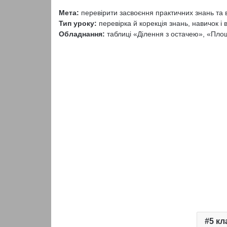
Мета:
перевірити засвоєння практичних знань та в
Тип уроку:
перевірка й корекція знань, навичок і в
Обладнання:
таблиці «Ділення з остачею», «Пло
5 кл