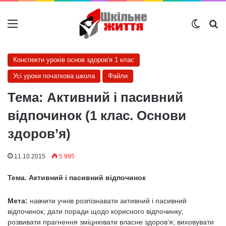
Меню
Switch
Ш
Конспекти уроків основ здоров'я 1 клас
Усі уроки початкова школа
Файли
Тема: Активний і пасивний
відпочинок (1 клас. Основи
здоров’я)
11.10.2015
5 995
Тема. Активний і пасивний відпочинок
Мета:
навчити учнів розпізнавати активний і пасивний
відпочинок; дати поради щодо корисного відпочинку;
розвивати прагнення зміцнювати власне здоров’я; виховувати