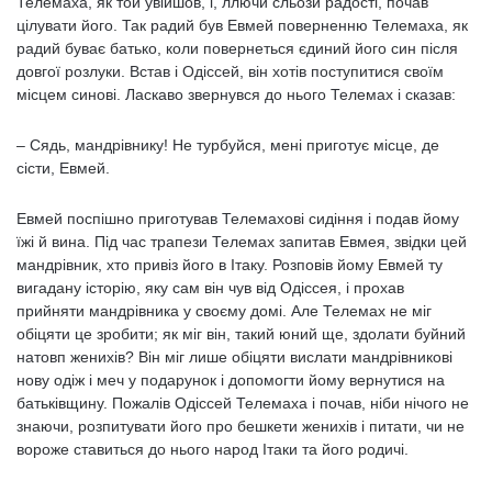
Телемаха, як той увійшов, і, ллючи сльози радості, почав
цілувати його. Так радий був Евмей поверненню Телемаха, як
радий буває батько, коли повернеться єдиний його син після
довгої розлуки. Встав і Одіссей, він хотів поступитися своїм
місцем синові. Ласкаво звернувся до нього Телемах і сказав:
– Сядь, мандрівнику! Не турбуйся, мені приготує місце, де
сісти, Евмей.
Евмей поспішно приготував Телемахові сидіння і подав йому
їжі й вина. Під час трапези Телемах запитав Евмея, звідки цей
мандрівник, хто привіз його в Ітаку. Розповів йому Евмей ту
вигадану історію, яку сам він чув від Одіссея, і прохав
прийняти мандрівника у своєму домі. Але Телемах не міг
обіцяти це зробити; як міг він, такий юний ще, здолати буйний
натовп женихів? Він міг лише обіцяти вислати мандрівникові
нову одіж і меч у подарунок і допомогти йому вернутися на
батьківщину. Пожалів Одіссей Телемаха і почав, ніби нічого не
знаючи, розпитувати його про бешкети женихів і питати, чи не
вороже ставиться до нього народ Ітаки та його родичі.