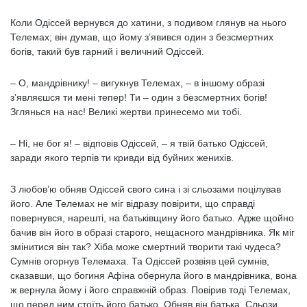
Коли Одіссей вернувся до хатини, з подивом глянув на нього
Телемах; він думав, що йому з’явився один з безсмертних
богів, такий був гарний і величний Одіссей.
– О, мандрівнику! – вигукнув Телемах, – в іншому образі
з’являєшся ти мені тепер! Ти – один з безсмертних богів!
Зглянься на нас! Великі жертви принесемо ми тобі.
– Ні, не бог я! – відповів Одіссей, – я твій батько Одіссей,
заради якого терпів ти кривди від буйних женихів.
З любов’ю обняв Одіссей свого сина і зі сльозами поцілував
його. Але Телемах не міг відразу повірити, що справді
повернувся, нарешті, на батьківщину його батько. Адже щойно
бачив він його в образі старого, нещасного мандрівника. Як міг
змінитися він так? Хіба може смертний творити такі чудеса?
Сумнів огорнув Телемаха. Та Одіссей розвіяв цей сумнів,
сказавши, що богиня Афіна обернула його в мандрівника, вона
ж вернула йому і його справжній образ. Повірив тоді Телемах,
що перед ним стоїть його батько. Обняв він батька. Сльози