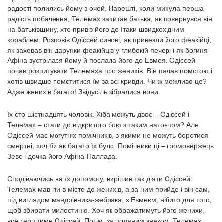
радості полились йому з очей. Нарешті, коли минула перша
радість побачення, Телемах запитав батька, як повернувся він
на батьківщину, хто привіз його до Ітаки швидкохідним
кораблем. Розповів Одіссей синові, як привезли його феакійці,
як заховав він дарунки феакійців у глибокій печері і як богиня
Афіна зустрілася йому й послала його до Евмея. Одіссей
почав розпитувати Телемаха про женихів. Він палав помстою і
хотів швидше помститися їм за всі кривди. Чи ж можливо це?
Адже женихів багато! Звідусіль зібралися вони.
Їх сто шістнадцять чоловік. Хіба можуть двоє – Одіссей і
Телемах – стати до відкритого бою з таким натовпом? Але
Одіссей має могутніх помічників, з якими не можуть боротися
смертні, хоч би як багато їх було. Помічники ці – громовержець
Зевс і дочка його Афіна-Паллада.
Сподіваючись на їх допомогу, вирішив так діяти Одіссей:
Телемах мав іти в місто до женихів, а за ним прийде і він сам,
під виглядом мандрівника-жебрака, з Евмеєм, нібито для того,
щоб збирати милостиню. Хоч як ображатимуть його женихи,
все терпітиме Одіссей. Потім, за поданим знаком, Телемах