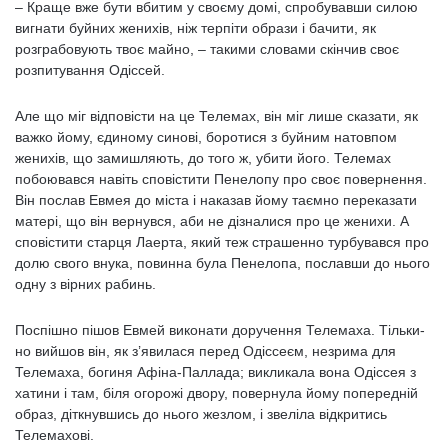
– Краще вже бути вбитим у своєму домі, спробувавши силою
вигнати буйних женихів, ніж терпіти образи і бачити, як
розграбовують твоє майно, – такими словами скінчив своє
розпитування Одіссей.
Але що міг відповісти на це Телемах, він міг лише сказати, як
важко йому, єдиному синові, боротися з буйним натовпом
женихів, що замишляють, до того ж, убити його. Телемах
побоювався навіть сповістити Пенелопу про своє повернення.
Він послав Евмея до міста і наказав йому таємно переказати
матері, що він вернувся, аби не дізналися про це женихи. А
сповістити старця Лаерта, який теж страшенно турбувався про
долю свого внука, повинна була Пенелопа, пославши до нього
одну з вірних рабинь.
Поспішно пішов Евмей виконати доручення Телемаха. Тільки-
но вийшов він, як з’явилася перед Одіссеєм, незрима для
Телемаха, богиня Афіна-Паллада; викликала вона Одіссея з
хатини і там, біля огорожі двору, повернула йому попередній
образ, діткнувшись до нього жезлом, і звеліла відкритись
Телемахові.