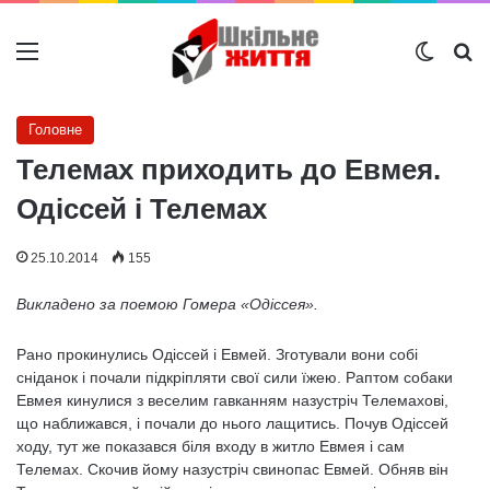
Меню
Switch
Ш
Головне
Телемах приходить до Евмея.
Одіссей і Телемах
25.10.2014
155
Викладено за поемою Гомера «Одіссея».
Рано прокинулись Одіссей і Евмей. Зготували вони собі
сніданок і почали підкріпляти свої сили їжею. Раптом собаки
Евмея кинулися з веселим гавканням назустріч Телемахові,
що наближався, і почали до нього лащитись. Почув Одіссей
ходу, тут же показався біля входу в житло Евмея і сам
Телемах. Скочив йому назустріч свинопас Евмей. Обняв він