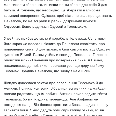
має винести зброю, залишивши тільки зброю для себе й для
батька. А головне, що необхідно, це зберігати в глибокій
таємниці повернення Одіссея, щоб ніхто не знав про це, навіть
Пенелопа, бо не всі раби й рабині дотримали вірності
Одіссеєві. Довго радилися Одіссей з Телемахом.
У цей час прибув до міста й корабель Телемаха. Супутники
його зараз же послали вісника до Пенелопи сповістити про
повернення сина. З цим вісником біля самого палацу Одіссея
зустрівся Евмей. Разом увійшли вони до Пенелопи. Голосно
оповістив вісник Пенелопі про повернення сина. А Евмей,
нахилившись до неї, тихо переказав усе, що доручив йому
Телемах. Зраділа Пенелопа, що знову з нею її син.
Швидко донеслася звістка про повернення Телемаха й до
женихів. Полякалися вони. Зібралися всі женихи на майдані і
почали радитись, що їм робити. Антіной почав радити вбити
Телемаха, бо він їх єдина перешкода. Але Амфіном не
погодився на це. Він боявся прогнівити Зевса і радив спершу
запитати богів. Якщо дадуть боги сприятливу ознаку, то він
готовий сам був убити Телемаха, коли ж ні, то й іншим не