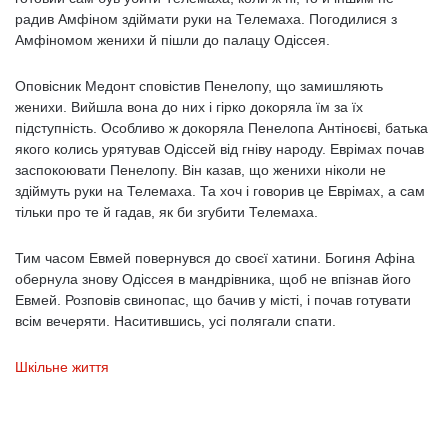
радив Амфіном здіймати руки на Телемаха. Погодилися з
Амфіномом женихи й пішли до палацу Одіссея.
Оповісник Медонт сповістив Пенелопу, що замишляють
женихи. Вийшла вона до них і гірко докоряла їм за їх
підступність. Особливо ж докоряла Пенелопа Антіноєві, батька
якого колись урятував Одіссей від гніву народу. Еврімах почав
заспокоювати Пенелопу. Він казав, що женихи ніколи не
здіймуть руки на Телемаха. Та хоч і говорив це Еврімах, а сам
тільки про те й гадав, як би згубити Телемаха.
Тим часом Евмей повернувся до своєї хатини. Богиня Афіна
обернула знову Одіссея в мандрівника, щоб не впізнав його
Евмей. Розповів свинопас, що бачив у місті, і почав готувати
всім вечеряти. Наситившись, усі полягали спати.
Шкільне життя