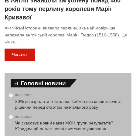
В Англії знайшли загублену понад 400
років тому перлину королеви Марії
Кривавої
Англійські історики виявили перлину, яка найімовірніше
належала англійській королеві Марії I Тюдор (1516-1558). Ця
жінка…
Читати »
Головні новини
06.08.2026
20% до зарплати вчителям: Кабмін визначив ключові
рішення перед стартом навчального року
06.08.2026
Чи скасовує новий наказ МОН групи результатів?
Юридичний аналіз нової системи оцінювання