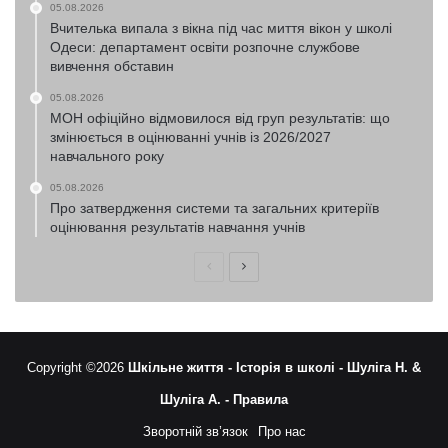
05.08.2026
Вчителька випала з вікна під час миття вікон у школі
Одеси: департамент освіти розпочне службове
вивчення обставин
05.08.2026
МОН офіційно відмовилося від груп результатів: що
змінюється в оцінюванні учнів із 2026/2027
навчального року
05.08.2026
Про затвердження системи та загальних критеріїв
оцінювання результатів навчання учнів
Попередня
Наступна
сторінка
сторінка
Copyright ©2026
Шкільне життя -
Історія в школі -
Шуліга Н. &
Шуліга А. -
Правила
Зворотній зв’язок
Про нас